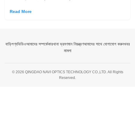
Read More
বাড়ি
পণ্য
ভিডিও
আমাদের সম্পর্কে
কারখানা ভ্রমণ
মান নিয়ন্ত্রণ
আমাদের সাথে যোগাযোগ করুন
খবর
মামলা
© 2026 QINGDAO NAVI OPTICS TECHNOLOGY CO.,LTD. All Rights
Reserved.