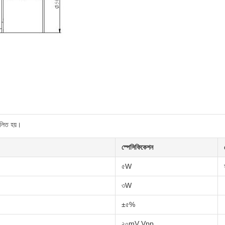
লিত হয়।
স্পেসিফিকেশন
৫W
৩W
±৫%
২০mV Vpp