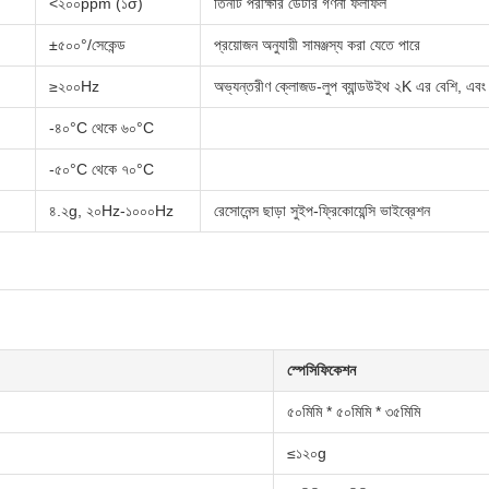
<২০০ppm (১σ)
তিনটি পরীক্ষার ডেটার গণনা ফলাফল
±৫০০°/সেকেন্ড
প্রয়োজন অনুযায়ী সামঞ্জস্য করা যেতে পারে
≥২০০Hz
অভ্যন্তরীণ ক্লোজড-লুপ ব্যান্ডউইথ ২K এর বেশি, এবং
-৪০°C থেকে ৬০°C
-৫০°C থেকে ৭০°C
৪.২g, ২০Hz-১০০০Hz
রেসোনেন্স ছাড়া সুইপ-ফ্রিকোয়েন্সি ভাইব্রেশন
স্পেসিফিকেশন
৫০মিমি * ৫০মিমি * ৩৫মিমি
≤১২০g