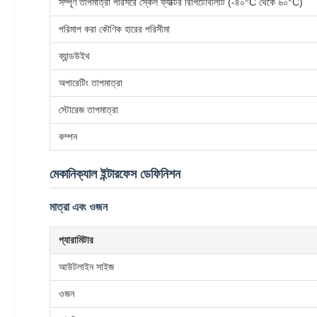
সম্পূর্ণ তাপমাত্রা পরিসরে স্কেল ফ্যাক্টর রিপিটেবিলিটি (-৪০°C থেকে ৬০°C)
পরিমাপ করা কৌণিক হারের পরিসীমা
ব্যান্ডউইথ
অপারেটিং তাপমাত্রা
স্টোরেজ তাপমাত্রা
কম্পন
মেকানিক্যাল ইন্টারফেস ডেফিনিশন
মাত্রা এবং ওজন
প্যারামিটার
আউটলাইন সাইজ
ওজন