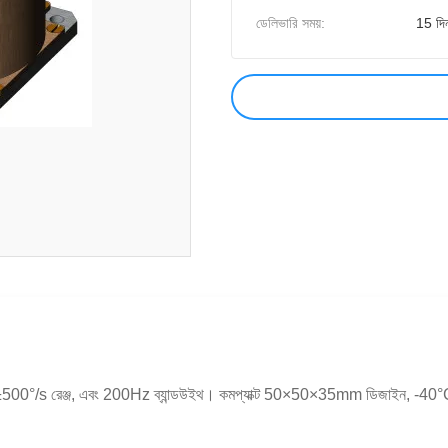
ডেলিভারি সময়:
15 দি
িফ্ট, ±500°/s রেঞ্জ, এবং 200Hz ব্যান্ডউইথ। কমপ্যাক্ট 50×50×35mm ডিজাইন, -4