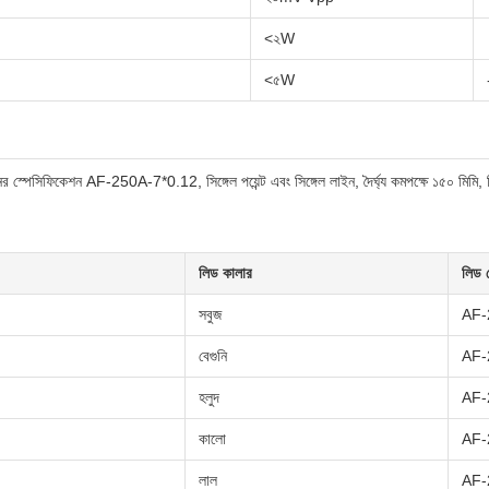
<২W
<৫W
পেসিফিকেশন AF-250A-7*0.12, সিঙ্গেল পয়েন্ট এবং সিঙ্গেল লাইন, দৈর্ঘ্য কমপক্ষে ১৫০ মিমি, 
লিড কালার
লিড 
সবুজ
AF-
বেগুনি
AF-
হলুদ
AF-
কালো
AF-
লাল
AF-