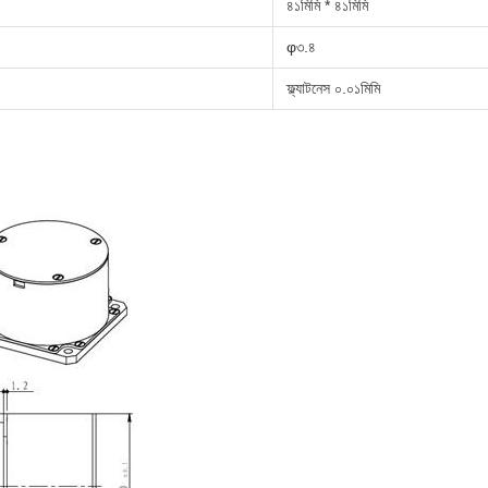
৪১মিমি * ৪১মিমি
φ৩.৪
ফ্ল্যাটনেস ০.০১মিমি