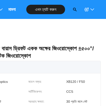
এখন চ্যাট করুন
রুন
মামলা
্টা বায়াস ড্রিফট একক অক্ষের জিওরোস্কোপ ±৫০০°/
পটিক জিওরোস্কোপ
optics
মডেল নম্বর:
XB120 / F50
সার্টিফিকেশন:
CCS
ট
সরবরাহ ক্ষমতা:
30 প্রতি মাসে সেট