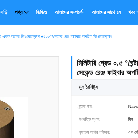
বাড়ি
পণ্য
ভিডিও
আমাদের সম্পর্কে
আমাদের সাথে যোগাযোগ ক
খবর
ড্রিফট একক অক্ষের জিওরোস্কোপ ±৫০০°/সেকেন্ড রেঞ্জ ফাইবার অপটিক জিওরোস্কোপ
মিলিটারি গ্রেড ০.৫ °/ঘন
সেকেন্ড রেঞ্জ ফাইবার অ
মূল বৈশিষ্ট্য
ব্র্যান্ড নাম:
Navi
উৎপত্তি স্থান:
চীন
ন্যূনতম অর্ডার পরিমাণ:
এক সে