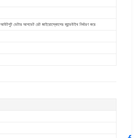
 আউটপুট ডেটার আপডেট রেট জাইরোস্কোপের ব্যান্ডউইথ নির্ধারণ করে