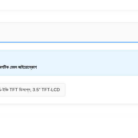
অপটিক মেমস জাইরোস্কোপ
-ইঞ্চি TFT ডিসপ্লে, 3.5" TFT-LCD