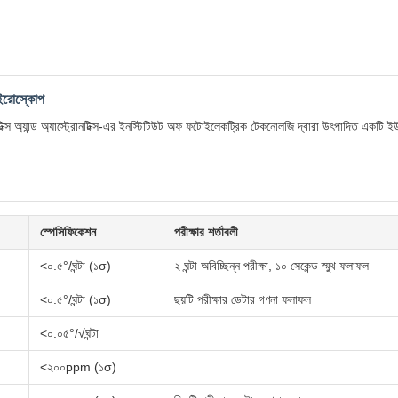
াইরোস্কোপ
 অ্যান্ড অ্যাস্ট্রোনটিক্স-এর ইনস্টিটিউট অফ ফটোইলেকট্রিক টেকনোলজি দ্বারা উৎপাদিত একটি ইউ
স্পেসিফিকেশন
পরীক্ষার শর্তাবলী
<০.৫°/ঘন্টা (১σ)
২ ঘন্টা অবিচ্ছিন্ন পরীক্ষা, ১০ সেকেন্ড স্মুথ ফলাফল
<০.৫°/ঘন্টা (১σ)
ছয়টি পরীক্ষার ডেটার গণনা ফলাফল
<০.০৫°/√ঘন্টা
<২০০ppm (১σ)