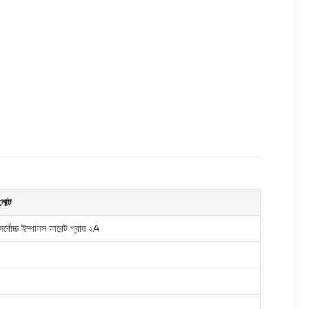
নোট
সর্বোচ্চ ইম্পালস কারেন্ট প্রায় ২A