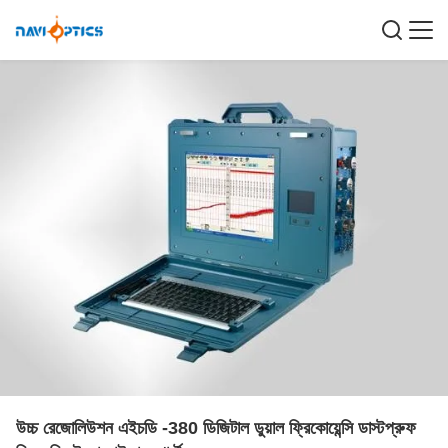
উচ্চ রেজোলিউশন এইচডি -380 ডিজিটাল ডুয়াল ফ্রিকোয়েন্সি ডাস্টপ্রুফ