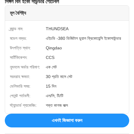
সিঙ্গল বিম ইকো সাউন্ডার পোর্টেবল
মূল বৈশিষ্ট্য
ব্র্যান্ড নাম:
THUNDSEA
মডেল নম্বর:
এইচডি -380 ডিজিটাল ডুয়াল ফ্রিকোয়েন্সি ইকোসাউন্ডার
উৎপত্তি স্থান:
Qingdao
সার্টিফিকেশন:
CCS
ন্যূনতম অর্ডার পরিমাণ:
এক সেট
সরবরাহ ক্ষমতা:
30 প্রতি মাসে সেট
ডেলিভারি সময়:
15 দিন
পেমেন্ট শর্তাবলী:
এল/সি, টি/টি
স্ট্যান্ডার্ড প্যাকেজিং:
শক্ত কাগজ বাক্স
এখনই জিজ্ঞাসা করুন