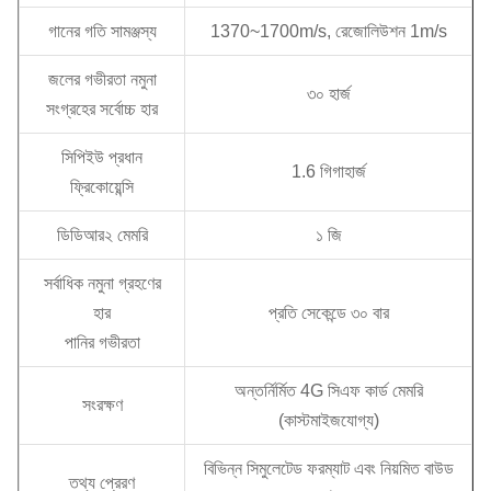
গানের গতি সামঞ্জস্য
1370~1700m/s, রেজোলিউশন 1m/s
জলের গভীরতা নমুনা
৩০ হার্জ
সংগ্রহের সর্বোচ্চ হার
সিপিইউ প্রধান
1.6 গিগাহার্জ
ফ্রিকোয়েন্সি
ডিডিআর২ মেমরি
১ জি
সর্বাধিক নমুনা গ্রহণের
হার
প্রতি সেকেন্ডে ৩০ বার
পানির গভীরতা
অন্তর্নির্মিত 4G সিএফ কার্ড মেমরি
সংরক্ষণ
(কাস্টমাইজযোগ্য)
বিভিন্ন সিমুলেটেড ফরম্যাট এবং নিয়মিত বাউড
তথ্য প্রেরণ