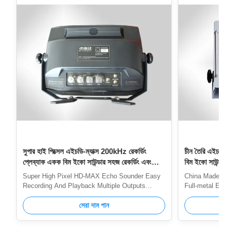
সুপার হাই পিক্সেল এইচডি-ম্যাক্স 200kHz রেকর্ডিং
চীন তৈরি এইচডি
প্লেব্যাক একক বিম ইকো সাউন্ডার সহজ রেকর্ডিং এবং
বিম ইকো সাউন্ডার 
প্লেব্যাক একাধিক আউটপুট
কার্যকর
Super High Pixel HD-MAX Echo Sounder Easy
China Made HD
Recording And Playback Multiple Outputs
Full-metal Enc
Features Full digital design, easy recording of
Integrating hi
analog signals and bathymetric data, easy
সেরা দাম পান
platform, a c
playback High signal-to-noise sonar processing
being used 15-
circuit adapts to any deep and shallow complex
pixel, full-me