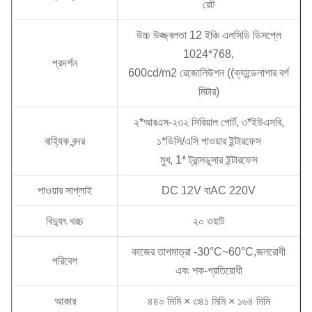
রেট
উচ্চ উজ্জ্বলতা 12 ইঞ্চি এলসিডি ডিসপ্লে
1024*768,
প্রদর্শন
600cd/m2 রেজোলিউশন ((ক্যান্ডেলাপার বর্গ
মিটার)
২*আরএস-২৩২ সিরিয়াল পোর্ট, ৩*ইউএসবি,
বাহ্যিক বন্দর
১*ডিসি/এসি পাওয়ার ইন্টারফেস
মুখ, 1* ট্রান্সডুসার ইন্টারফেস
পাওয়ার সাপ্লাই
DC 12V বাAC 220V
বিদ্যুৎ খরচ
২০ ওয়াট
কাজের তাপমাত্রা -30°C~60°C,জলরোধী
পরিবেশ
এবং শক-প্রতিরোধী
আকার
৪৪০ মিমি × ৩৪১ মিমি × ১৬৪ মিমি