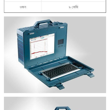
ওজন
৯ কেজি