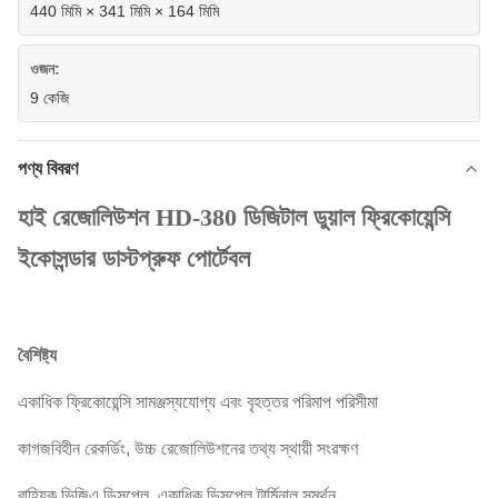
440 মিমি × 341 মিমি × 164 মিমি
ওজন:
9 কেজি
পণ্য বিবরণ
হাই রেজোলিউশন HD-380 ডিজিটাল ডুয়াল ফ্রিকোয়েন্সি
ইকোসন্ডার ডাস্টপ্রুফ পোর্টেবল
বৈশিষ্ট্য
একাধিক ফ্রিকোয়েন্সি সামঞ্জস্যযোগ্য এবং বৃহত্তর পরিমাপ পরিসীমা
কাগজবিহীন রেকর্ডিং, উচ্চ রেজোলিউশনের তথ্য স্থায়ী সংরক্ষণ
বাহ্যিক ভিজিএ ডিসপ্লে, একাধিক ডিসপ্লে টার্মিনাল সমর্থন