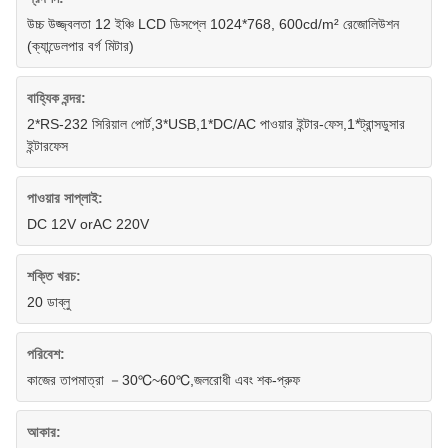
উচ্চ উজ্জ্বলতা 12 ইঞ্চি LCD ডিসপ্লে 1024*768, 600cd/m² রেজোলিউশন
(ক্যান্ডেলপার বর্গ মিটার)
বাহ্যিক বন্দর:
2*RS-232 সিরিয়াল পোর্ট,3*USB,1*DC/AC পাওয়ার ইন্টার-ফেস,1*ট্রান্সডুসার
ইন্টারফেস
পাওয়ার সাপ্লাই:
DC 12V orAC 220V
শক্তি খরচ:
20 ডাব্লু
পরিবেশ:
কাজের তাপমাত্রা －30℃~60℃,জলরোধী এবং শক-প্রুফ
আকার: