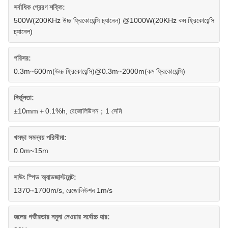
সর্বাধিক প্রেরণ শক্তি:
500W(200KHz উচ্চ ফ্রিকোয়েন্সি চ্যানেল) @1000W(20KHz কম ফ্রিকোয়েন্সি
চ্যানেল)
পরিসর:
0.3m~600m(উচ্চ ফ্রিকোয়েন্সি)@0.3m~2000m(কম ফ্রিকোয়েন্সি)
নির্ভুলতা:
±10mm＋0.1%h, রেজোলিউশন；1 সেমি
খসড়া সমন্বয় পরিসীমা:
0.0m~15m
সাউং স্পিড অ্যাডজাস্টমেন্ট:
1370~1700m/s, রেজোলিউশন 1m/s
জলের গভীরতার নমুনা নেওয়ার সর্বোচ্চ হার: