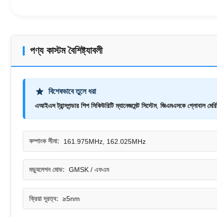
পণ্য কাস্টম বৈশিষ্ট্যাবলী
বিশেষভাবে তুলে ধরা
এআইএস ট্রান্সপন্ডার শিপ সিকিউরিটি ম্যানেজমেন্ট সিস্টেম
,
জিএমএসকে গ্লোবাল মেরিটা
কম্পাংক সীমা:
161.975MHz, 162.025MHz
মড্যুলেশন মোড:
GMSK / এফএম
ক্রিয়া দূরত্ব:
≥5nm