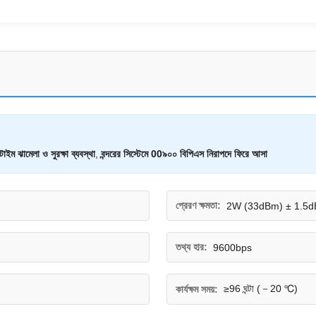
ইম ঝামেলা ও সুরক্ষা ব্যবস্থা
,
বন্দরের সিস্টেমে 00৯০০ বিপিএস নিরাপদে ফিরে আসা
প্রেরণ ক্ষমতা:
2W (33dBm) ± 1.5d
তথ্য হার:
9600bps
≥96 ঘন্টা (－20 ℃)
কার্যক্ষম সময়: