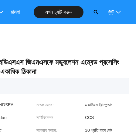
এখন চ্যাট করুন
রুন
মামলা
িএমডিএসএস জিএমএসকে মড্যুলেশন এম্বেড প্রসেসিং
াগ একাধিক ঠিকানা
NDSEA
মডেল নম্বর:
এআইএস ট্রান্সপন্ডার
dao
সার্টিফিকেশন:
CCS
ট
সরবরাহ ক্ষমতা:
30 প্রতি মাসে সেট