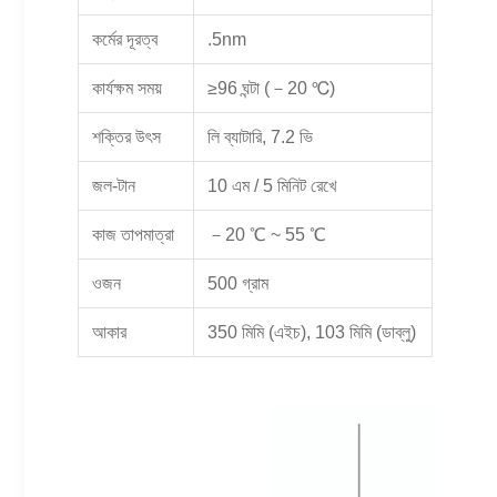
কর্মের দূরত্ব
.5nm
কার্যক্ষম সময়
≥96 ঘন্টা (－20 ℃)
শক্তির উৎস
লি ব্যাটারি, 7.2 ভি
জল-টান
10 এম / 5 মিনিট রেখে
কাজ তাপমাত্রা
－20 ℃ ~ 55 ℃
ওজন
500 গ্রাম
আকার
350 মিমি (এইচ), 103 মিমি (ডাব্লু)