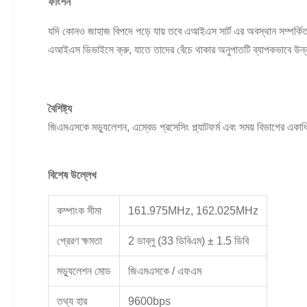
ফাংশন
যদি কোনও জাহাজ বিপদে পড়ে যায় তবে এআইএস সার্ট এর অবস্থান সম্পর্কি
এআইএস ডিভাইসে ক্রু, যাতে তাদের বেঁচে থাকার অনুপাতটি ব্যাপকভাবে উ
বৈশিষ্ট্য
জিএমএসকে মড্যুলেশন, এম্বেড প্রসেসিং প্ল্যাটফর্ম এবং সময় বিভাগের একাধ
বিশেষ উল্লেখ
কম্পাংক সীমা
161.975MHz, 162.025MHz
প্রেরণ ক্ষমতা
2 ডাব্লু (33 ডিবিএম) ± 1.5 ডিবি
মড্যুলেশন মোড
জিএমএসকে / এফএম
তথ্য হার
9600bps