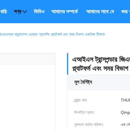
বাড়ি
পণ্য
ভিডিও
আমাদের সম্পর্কে
আমাদের সাথে যোগাযোগ ক
খবর
মএসকে মড্যুলেশন এম্বেড প্রসেসিং প্ল্যাটফর্ম এবং সময় বিভাগ একাধিক ঠিকানা
এআইএস ট্রান্সপন্ডার জ
প্ল্যাটফর্ম এবং সময় বিভ
মূল বৈশিষ্ট্য
ব্র্যান্ড নাম:
THU
উৎপত্তি স্থান:
Qing
ন্যূনতম অর্ডার পরিমাণ:
এক সে