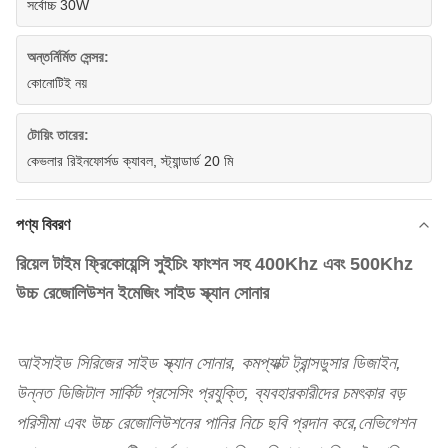
সর্বোচ্চ 30W
অন্তর্নির্মিত সেন্সর:
কোনোটিই নয়
টোয়িং তারের:
কেভলার রিইনফোর্সড ক্যাবল, স্ট্যান্ডার্ড 20 মি
পণ্য বিবরণ
রিয়েল টাইম ফ্রিকোয়েন্সি সুইচিং ফাংশন সহ 400Khz এবং 500Khz
উচ্চ রেজোলিউশন ইমেজিং সাইড স্ক্যান সোনার
আইসাইড সিরিজের সাইড স্ক্যান সোনার, কমপ্যাক্ট ট্রান্সডুসার ডিজাইন,
উন্নত ডিজিটাল সার্কিট প্রসেসিং প্রযুক্তি, ব্যবহারকারীদের চমৎকার বড়
পরিসীমা এবং উচ্চ রেজোলিউশনের পানির নিচে ছবি প্রদান করে,নেভিগেশন