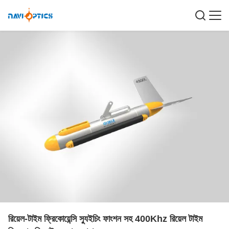
রিয়েল-টাইম ফ্রিকোয়েন্সি স্যুইচিং ফাংশন সহ 400Khz রিয়েল টাইম