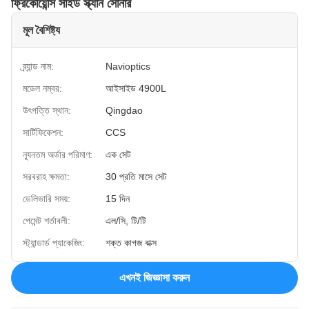
ফ্রিকোয়েন্সি সাইড স্ক্যান সোনার
মূল বৈশিষ্ট্য
ব্র্যান্ড নাম:
Navioptics
মডেল নম্বর:
আইসাইড 4900L
উৎপত্তি স্থান:
Qingdao
সার্টিফিকেশন:
CCS
ন্যূনতম অর্ডার পরিমাণ:
এক সেট
সরবরাহ ক্ষমতা:
30 প্রতি মাসে সেট
ডেলিভারি সময়:
15 দিন
পেমেন্ট শর্তাবলী:
এল/সি, টি/টি
স্ট্যান্ডার্ড প্যাকেজিং:
শক্ত কাগজ বাক্স
এখনই জিজ্ঞাসা করুন