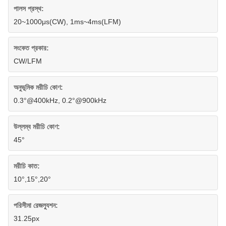
পালস প্রস্থ:
20~1000μs(CW), 1ms~4ms(LFM)
সংকেত প্রকার:
CW/LFM
অনুভূমিক মরীচি কোণ:
0.3°@400kHz, 0.2°@900kHz
উল্লম্ব মরীচি কোণ:
45°
মরীচি কাত:
10°,15°,20°
পরিসীমা রেজল্যুশন:
31.25px