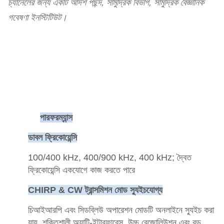
চ্যানেলের জন্য একটি আদর্শ পছন্দ, সামুদ্রিক বিভাগ, সামুদ্রিক বৈজ্ঞানিক
গবেষণা ইনস্টিটিউট।
পারফরম্যান্স
ডাবল ফ্রিকোয়েন্সি
100/400 kHz, 400/900 kHz, 400 kHz; দ্বৈত
ফ্রিকোয়েন্সি একযোগে কাজ করতে পারে
CHIRP & CW ট্রান্সমিশন মোড স্যুইচযোগ্য
চিআইআরপি এবং সিডব্লিউ অপারেশন মোডটি অনলাইনে স্যুইচ করা
যায়, শক্তিশালী অ্যান্টি-ইন্টারফারেন্স, উচ্চ রেজোলিউশন এবং বড়