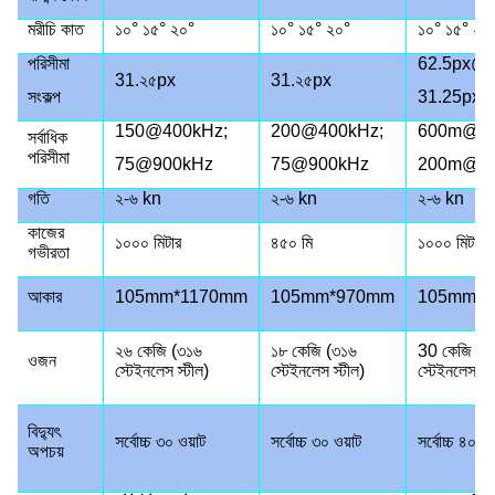
মরীচি কাত
১০° ১৫° ২০°
১০° ১৫° ২০°
১০° ১৫° ২০
পরিসীমা
62.5px@
31.২৫px
31.২৫px
সংকল্প
31.25px
150@400kHz;
200@400kHz;
600m@10
সর্বাধিক
পরিসীমা
75@900kHz
75@900kHz
200m@4
গতি
২-৬ kn
২-৬ kn
২-৬ kn
কাজের
১০০০ মিটার
৪৫০ মি
১০০০ মিটার
গভীরতা
আকার
105mm*1170mm
105mm*970mm
105mm*
২৬ কেজি (৩১৬
১৮ কেজি (৩১৬
30 কেজি (
ওজন
স্টেইনলেস স্টীল)
স্টেইনলেস স্টীল)
স্টেইনলেস স্ট
বিদ্যুৎ
সর্বোচ্চ ৩০ ওয়াট
সর্বোচ্চ ৩০ ওয়াট
সর্বোচ্চ ৪০ ওয
অপচয়