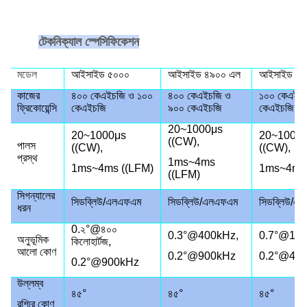
টেকনিক্যাল স্পেসিফিকেশন
মডেল
আইসাইড ৫০০০
আইসাইড ৪৯০০ এল
আইসাইড ১৪
কাজের
৪০০ কেএইচজি ও ১০০
৪০০ কেএইচজি ও
১০০ কেএইচজ
ফ্রিকোয়েন্সি
কেএইচজি
৯০০ কেএইচজি
কেএইচজি
20~1000μs
20~1000μs
20~1000
((CW),
পালস
((CW),
((CW),
প্রস্থ
1ms~4ms
1ms~4ms ((LFM)
1ms~4ms 
((LFM)
সিগন্যালের
সিডব্লিউ/এলএফএম
সিডব্লিউ/এলএফএম
সিডব্লিউ/এ
ধরন
0.২°@৪০০
0.3°@400kHz,
0.7°@100
অনুভূমিক
কিলোহার্টজ,
আলো কোণ
0.2°@900kHz
0.2°@40
0.2°@900kHz
উল্লম্ব
৪৫°
৪৫°
৪৫°
রশ্মির কোণ