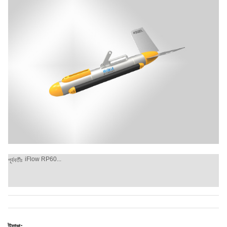
iFlow RP60...
পূর্ববর্তীঃ
ট্যাগ: