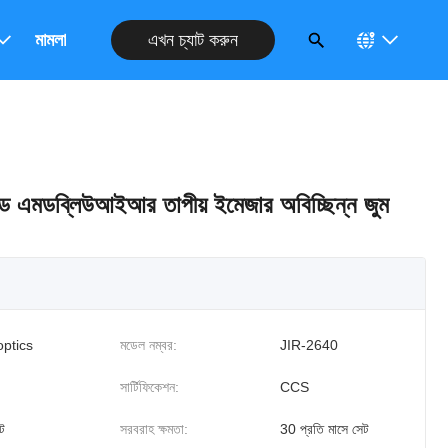
এখন চ্যাট করুন
রুন
মামলা
 এমডব্লিউআইআর তাপীয় ইমেজার অবিচ্ছিন্ন জুম
optics
মডেল নম্বর:
JIR-2640
সার্টিফিকেশন:
CCS
ট
সরবরাহ ক্ষমতা:
30 প্রতি মাসে সেট