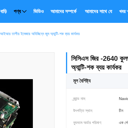
বাড়ি
পণ্য
ভিডিও
আমাদের সম্পর্কে
আমাদের সাথে যোগাযোগ ক
খবর
 তাপীয় ইমেজার অবিচ্ছিন্ন জুম অ্যান্টি-শক ব্যয় কার্যকর
সিসিএস জির -2640 কুলড
অ্যান্টি-শক ব্যয় কার্যকর
মূল বৈশিষ্ট্য
ব্র্যান্ড নাম:
Navi
উৎপত্তি স্থান:
চীন
ন্যূনতম অর্ডার পরিমাণ:
এক সে