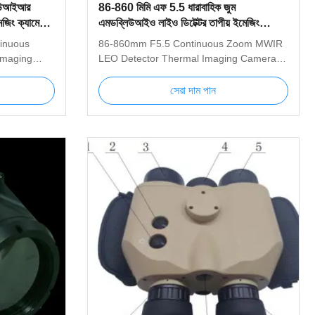
লিউআইআর
86-860 মিমি এফ 5.5 ধারাবাহিক জুম
েজিং ক্যামেরা
এমডব্লিউআইও লাইও ডিটেক্টর তাপীয় ইমেজিং
ক্যামেরা সিস্টেম
inuous
86-860mm F5.5 Continuous Zoom MWIR
Imaging
LEO Detector Thermal Imaging Camera
Thermal
System 86-860mm Thermal Imaging
ced MWIR
System is an advanced MWIR cooled
সেরা দাম পান
r long-
thermal imager used for long-distance
sensitive
detection. The highly sensitive MWIR
12
cooled core with 640x512 resolution can
lear image
produce very clear image with very high
e 110mm ～
resolution; the 86mm ～ 860mm
ared lens
continuous zoom infrared lens used in the
vely
product can effectively distinguish targets
ople,
such as people, vehicles and ships in long
ance.
distance. Figure1 Thermal