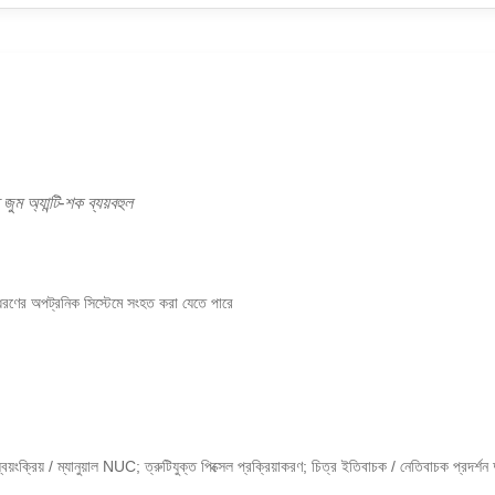
্যান্টি-শক ব্যয়বহুল
ন্ন ধরণের অপট্রনিক সিস্টেমে সংহত করা যেতে পারে
স্বয়ংক্রিয় / ম্যানুয়াল NUC; ত্রুটিযুক্ত পিক্সেল প্রক্রিয়াকরণ; চিত্র ইতিবাচক / নেতিবাচক প্রদর্শন 