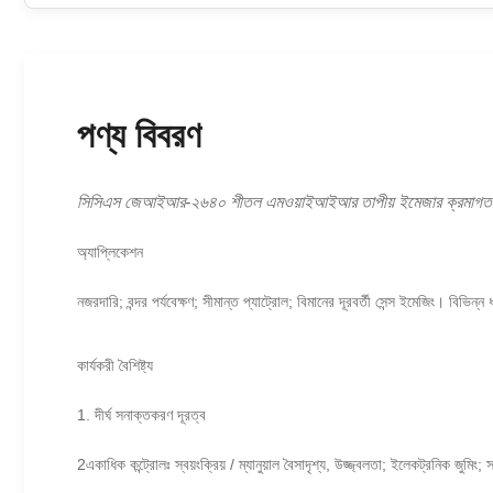
পণ্য বিবরণ
সিসিএস জেআইআর-২৬৪০ শীতল এমওয়াইআইআর তাপীয় ইমেজার ক্রমাগত জুম অ
অ্যাপ্লিকেশন
নজরদারি; বন্দর পর্যবেক্ষণ; সীমান্ত প্যাট্রোল; বিমানের দূরবর্তী সেন্স ইমেজিং। বিভি
কার্যকরী বৈশিষ্ট্য
1. দীর্ঘ সনাক্তকরণ দূরত্ব
2একাধিক কন্ট্রোলঃ স্বয়ংক্রিয় / ম্যানুয়াল বৈসাদৃশ্য, উজ্জ্বলতা; ইলেকট্রনিক জুমিং; 