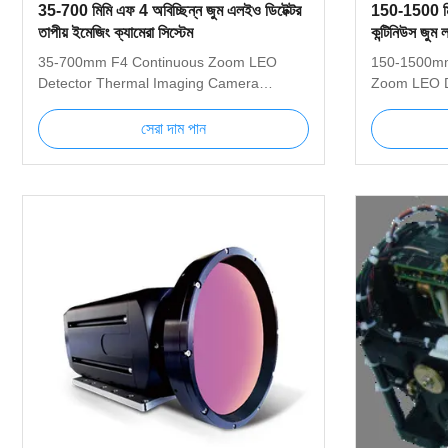
35-700 মিমি এফ 4 অবিচ্ছিন্ন জুম এলইও ডিটেক্টর
150-1500 ম
তাপীয় ইমেজিং ক্যামেরা সিস্টেম
কন্টিনিউস জুম ল
সিস্টেম
35-700mm F4 Continuous Zoom LEO
150-1500mm
Detector Thermal Imaging Camera
Zoom LEO D
System 35-700mm Thermal Imaging
Camera Sys
System is an advanced MWIR cooled
Imaging Sy
সেরা দাম পান
thermal imager used for long-distance
cooled ther
detection. The highly sensitive MWIR
distance det
cooled core with 640x512 resolution can
MWIR coole
produce very clear image with very high
resolution 
resolution; the 35mm ～ 700mm
with very h
continuous zoom infrared lens used in the
1500mm cont
product can effectively distinguish targets
used in the 
such as people, vehicles and ships in long
distinguish 
distance. Figure1 Thermal imaging
vehicles and
Figure1