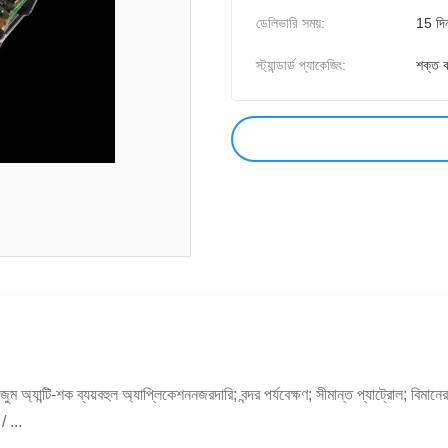
ডেলিভারি সময়:
15 দি
স্ট্যান্ডার্ড প্যাকেজিং:
শক্ত ক
ি-শক ব্যয়বহুল অ্যাপ্লিকেশননজরদারি; বন্দর পর্যবেক্ষণ; সীমান্ত প্যাট্রোল; বিমানের 
/ ...