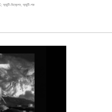
ান্টি-ভিব্রেশন, অ্যান্টি-শক