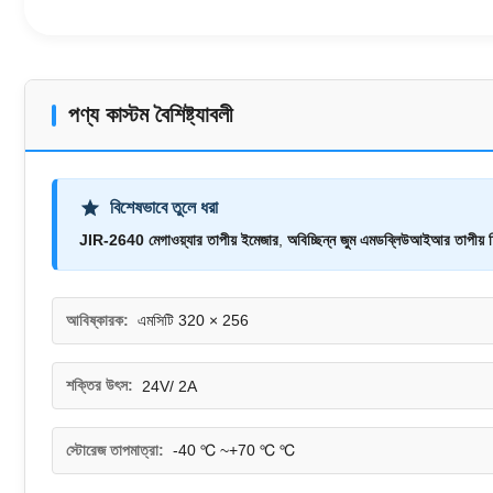
পণ্য কাস্টম বৈশিষ্ট্যাবলী
বিশেষভাবে তুলে ধরা
JIR-2640 মেগাওয়্যার তাপীয় ইমেজার
,
অবিচ্ছিন্ন জুম এমডব্লিউআইআর তাপীয় 
আবিষ্কারক:
এমসিটি 320 × 256
শক্তির উৎস:
24V/ 2A
স্টোরেজ তাপমাত্রা:
-40 ℃ ~+70 ℃ ℃