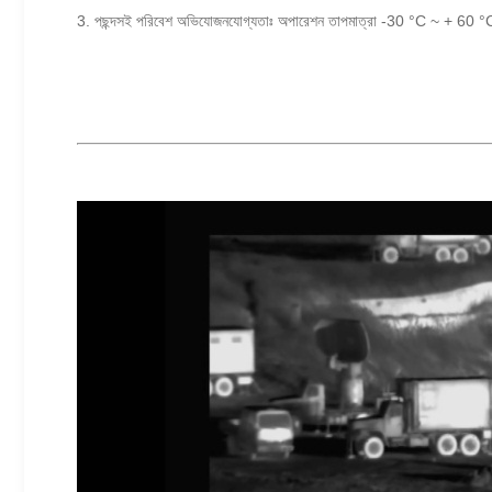
3. পছন্দসই পরিবেশ অভিযোজনযোগ্যতাঃ অপারেশন তাপমাত্রা -30 °C ~ + 60 °C; অ্য