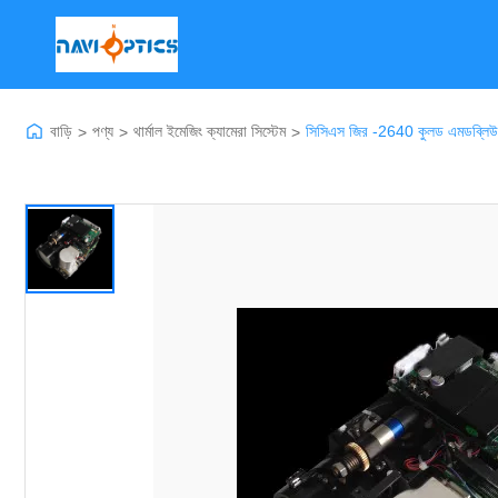
বাড়ি
পণ্য
থার্মাল ইমেজিং ক্যামেরা সিস্টেম
সিসিএস জির -2640 কুলড এমডব্লিউআইআর
>
>
>