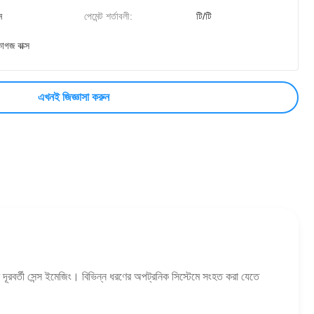
ন
পেমেন্ট শর্তাবলী:
টি/টি
াগজ বাক্স
এখনই জিজ্ঞাসা করুন
দূরবর্তী সেন্স ইমেজিং। বিভিন্ন ধরণের অপট্রনিক সিস্টেমে সংহত করা যেতে