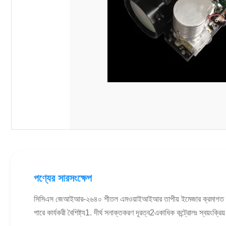
পণ্যের সারসংক্ষেপ
সিসিএস জেআইআর-২৬৪০ শীতল এমওয়াইআইআর তাপীয় ইমেজার ক্রমাগত জুম অ্যান্ট
পারে কার্যকরী বৈশিষ্ট্য1. দীর্ঘ সনাক্তকরণ দূরত্ব2একাধিক কন্ট্রোলঃ স্বয়ংক্রিয় 