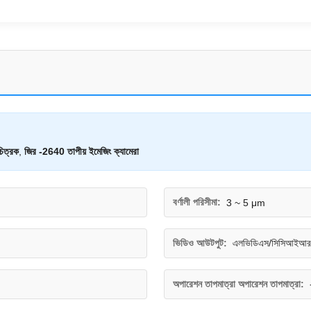
চিত্রক
,
জির -2640 তাপীয় ইমেজিং ক্যামেরা
বর্ণালী পরিসীমা:
3 ~ 5 μm
ভিডিও আউটপুট:
এলভিডিএস/সিসিআইআর
অপারেশন তাপমাত্রা অপারেশন তাপমাত্রা: