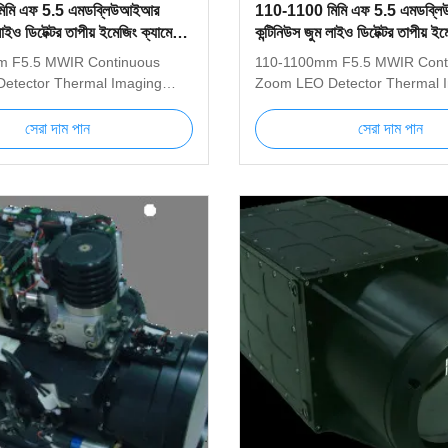
িমি এফ 5.5 এমডব্লিউআইআর
110-1100 মিমি এফ 5.5 এমডব্
াইও ডিটেক্টর তাপীয় ইমেজিং ক্যামেরা
কন্টিনিউস জুম লাইও ডিটেক্টর তাপীয় ইম
সিস্টেম
 F5.5 MWIR Continuous
110-1100mm F5.5 MWIR Cont
etector Thermal Imaging
Zoom LEO Detector Thermal 
tem 150-1500mm Thermal
Camera System 110-1100mm 
stem is an advanced MWIR
Imaging System is an advan
সেরা দাম পান
সেরা দাম পান
mal imager used for long-
cooled thermal imager used fo
ection. The highly sensitive
distance detection. The highly 
d core with 640x512
MWIR cooled core with 640x5
can produce very clear image
resolution can produce very c
igh resolution; the 150mm ～
with very high resolution; th
inuous zoom infrared lens
1100mm continuous zoom infr
product can effectively
used in the product can effecti
targets such as people,
distinguish targets such as pe
 ships in long distance.
vehicles and ships in long dist
Figure1