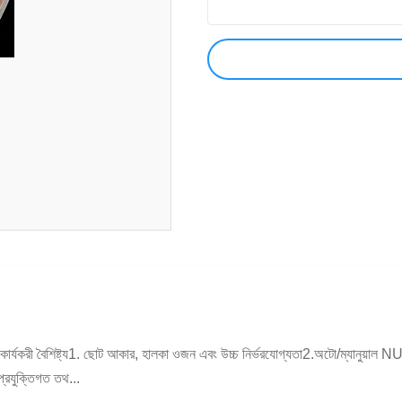
্যকরী বৈশিষ্ট্য1. ছোট আকার, হালকা ওজন এবং উচ্চ নির্ভরযোগ্যতা2.অটো/ম্যানুয়াল NUC3
প্রযুক্তিগত তথ...