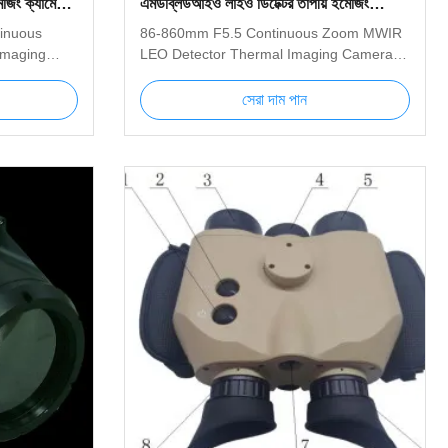
েজিং ক্যামেরা
এমডব্লিউআইও লাইও ডিটেক্টর তাপীয় ইমেজিং
ক্যামেরা সিস্টেম
inuous
86-860mm F5.5 Continuous Zoom MWIR
Imaging
LEO Detector Thermal Imaging Camera
Thermal
System 86-860mm Thermal Imaging
ced MWIR
System is an advanced MWIR cooled
সেরা দাম পান
r long-
thermal imager used for long-distance
sensitive
detection. The highly sensitive MWIR
12
cooled core with 640x512 resolution can
lear image
produce very clear image with very high
e 110mm ～
resolution; the 86mm ～ 860mm
ared lens
continuous zoom infrared lens used in the
vely
product can effectively distinguish targets
ople,
such as people, vehicles and ships in long
ance.
distance. Figure1 Thermal