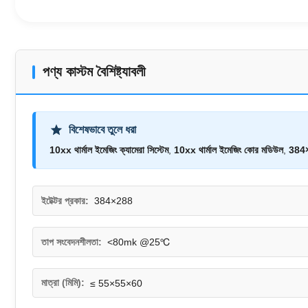
পণ্য কাস্টম বৈশিষ্ট্যাবলী
বিশেষভাবে তুলে ধরা
10xx থার্মাল ইমেজিং ক্যামেরা সিস্টেম
,
10xx থার্মাল ইমেজিং কোর মডিউল
,
384×
ইটেক্টর প্রকার:
384×288
তাপ সংবেদনশীলতা:
<80mk @25℃
মাত্রা (মিমি):
≤ 55×55×60