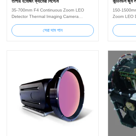
তাপীয় ইমেজিং ক্যামেরা সিস্টেম
কন্টিনিউস জুম ল
সিস্টেম
35-700mm F4 Continuous Zoom LEO
150-1500mm
Detector Thermal Imaging Camera
Zoom LEO D
System 35-700mm Thermal Imaging
Camera Sys
System is an advanced MWIR cooled
Imaging Sy
সেরা দাম পান
thermal imager used for long-distance
cooled ther
detection. The highly sensitive MWIR
distance det
cooled core with 640x512 resolution can
MWIR coole
produce very clear image with very high
resolution 
resolution; the 35mm ～ 700mm
with very h
continuous zoom infrared lens used in the
1500mm cont
product can effectively distinguish targets
used in the 
such as people, vehicles and ships in long
distinguish 
distance. Figure1 Thermal imaging
vehicles and
Figure1