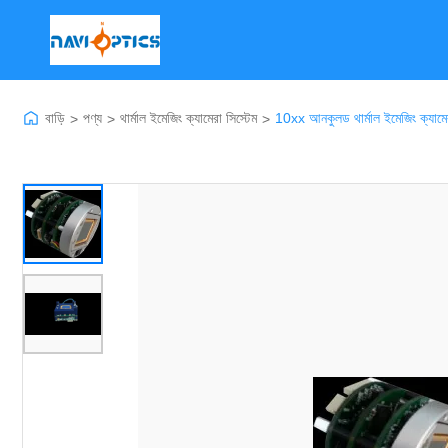
বাড়ি
পণ্য
থার্মাল ইমেজিং ক্যামেরা সিস্টেম
10xx আনকুলড থার্মাল ইমেজিং ক্যা
>
>
>