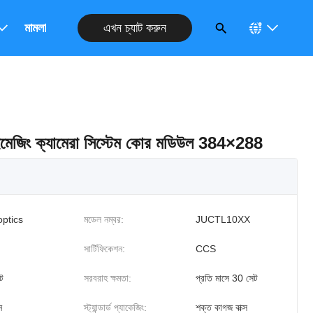
এখন চ্যাট করুন
রুন
মামলা
মেজিং ক্যামেরা সিস্টেম কোর মডিউল 384×288
optics
মডেল নম্বর:
JUCTL10XX
সার্টিফিকেশন:
CCS
ট
সরবরাহ ক্ষমতা:
প্রতি মাসে 30 সেট
ন
স্ট্যান্ডার্ড প্যাকেজিং:
শক্ত কাগজ বাক্স