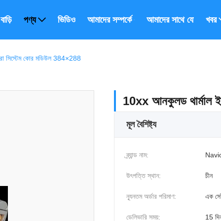
বাড়ি
পণ্য
ভিডিও
আমাদের সম্পর্কে
আমাদের সাথে যোগাযোগ ক
খবর
মেরা সিস্টেম কোর মডিউল 384×288
10xx আনকুলড থার্মাল ই
মূল বৈশিষ্ট্য
ব্র্যান্ড নাম:
Navi
উৎপত্তি স্থান:
চীন
ন্যূনতম অর্ডার পরিমাণ:
এক সে
ডেলিভারি সময়:
15 দি