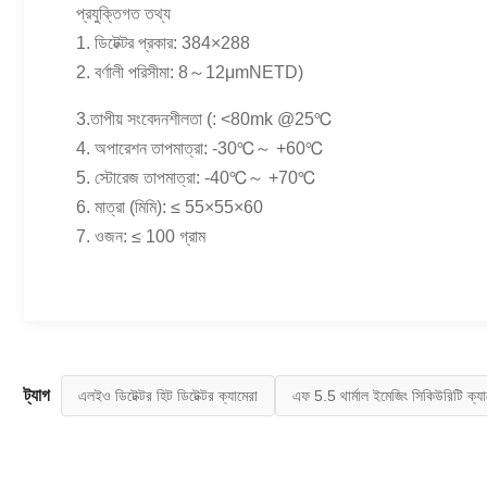
প্রযুক্তিগত তথ্য
1. ডিটেক্টর প্রকার: 384×288
2. বর্ণালী পরিসীমা: 8～12μmNETD)
3.তাপীয় সংবেদনশীলতা (: <80mk @25℃
4. অপারেশন তাপমাত্রা: -30℃～ +60℃
5. স্টোরেজ তাপমাত্রা: -40℃～ +70℃
6. মাত্রা (মিমি): ≤ 55×55×60
7. ওজন: ≤ 100 গ্রাম
ট্যাগ
এলইও ডিটেক্টর হিট ডিটেক্টর ক্যামেরা
এফ 5.5 থার্মাল ইমেজিং সিকিউরিটি ক্যা