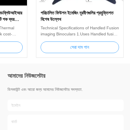
 এমডব্লিউআইআর
পরিচালিত ফিউশন ইমেজিং দূরবীণগুলির প্রযুক্তিগত
টি শক ব্যয়
বিশেষ উল্লেখ
Thermal
Technical Specifications of Handled Fusion
k cost-
imaging Binoculars 1.Uses Handled fusion
nce; port
imaging binoculars combine the
ation remote
technology of infrared and solid low-light-
সেরা দাম পান
ted to
level imaging, with the function of
ms
localization,it can be used for battle field
ong
reconnaissance and observation, also the
assical hot
binoculars are widely used in the fields of
আমাদের নিউজলেটার
uto/manual
public safety, security, defending, maritime
ic zooming;
affairs, fire protection, border defense and
xels
so on. 2.Technical Specification Infrared
ডিসকাউন্ট এবং আরো জন্য আমাদের নিউজলেটার সদস্যতা.
gative
Detector and Lens