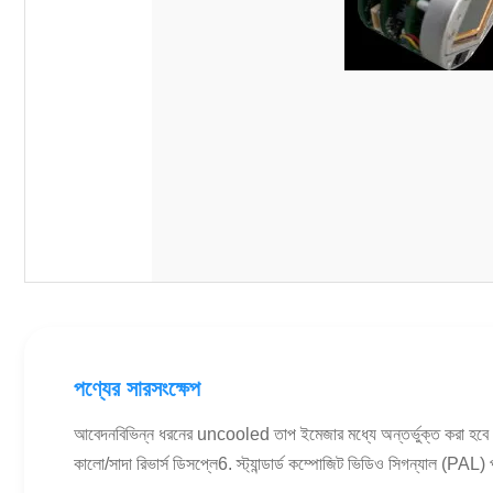
পণ্যের সারসংক্ষেপ
আবেদনবিভিন্ন ধরনের uncooled তাপ ইমেজার মধ্যে অন্তর্ভুক্ত করা হবে কার
কালো/সাদা রিভার্স ডিসপ্লে6. স্ট্যান্ডার্ড কম্পোজিট ভিডিও সিগন্যাল (PAL) 