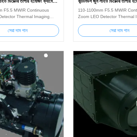
াইও ডিটেক্টর তাপীয় ইমেজিং ক্যামেরা
কন্টিনিউস জুম লাইও ডিটেক্টর তাপীয় ইম
সিস্টেম
 F5.5 MWIR Continuous
110-1100mm F5.5 MWIR Cont
etector Thermal Imaging
Zoom LEO Detector Thermal 
tem 150-1500mm Thermal
Camera System 110-1100mm 
stem is an advanced MWIR
Imaging System is an advan
সেরা দাম পান
সেরা দাম পান
mal imager used for long-
cooled thermal imager used fo
ection. The highly sensitive
distance detection. The highly 
d core with 640x512
MWIR cooled core with 640x5
can produce very clear image
resolution can produce very c
igh resolution; the 150mm ～
with very high resolution; th
inuous zoom infrared lens
1100mm continuous zoom infr
product can effectively
used in the product can effecti
targets such as people,
distinguish targets such as pe
 ships in long distance.
vehicles and ships in long dist
Figure1