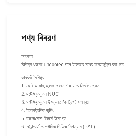
পণ্য বিবরণ
আবেদন
বিভিন্ন ধরনের uncooled তাপ ইমেজার মধ্যে অন্তর্ভুক্ত করা হবে
কার্যকরী বৈশিষ্ট্য
1. ছোট আকার, হালকা ওজন এবং উচ্চ নির্ভরযোগ্যতা
2.অটো/ম্যানুয়াল NUC
3.অটো/ম্যানুয়াল উজ্জ্বলতা/কনট্রাস্ট সমন্বয়
4. ইলেকট্রনিক জুমিং
5. কালো/সাদা রিভার্স ডিসপ্লে
6. স্ট্যান্ডার্ড কম্পোজিট ভিডিও সিগন্যাল (PAL)