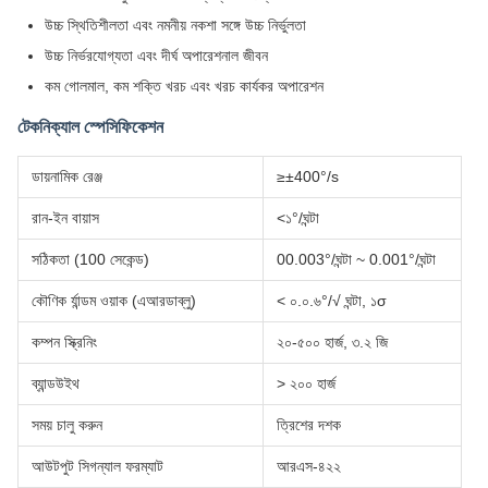
উচ্চ স্থিতিশীলতা এবং নমনীয় নকশা সঙ্গে উচ্চ নির্ভুলতা
উচ্চ নির্ভরযোগ্যতা এবং দীর্ঘ অপারেশনাল জীবন
কম গোলমাল, কম শক্তি খরচ এবং খরচ কার্যকর অপারেশন
টেকনিক্যাল স্পেসিফিকেশন
ডায়নামিক রেঞ্জ
≥±400°/s
রান-ইন বায়াস
<১°/ঘন্টা
সঠিকতা (100 সেকেন্ড)
00.003°/ঘন্টা ~ 0.001°/ঘন্টা
কৌণিক র্যান্ডম ওয়াক (এআরডাব্লু)
< ০.০.৬°/√ ঘন্টা, ১σ
কম্পন স্ক্রিনিং
২০-৫০০ হার্জ, ৩.২ জি
ব্যান্ডউইথ
> ২০০ হার্জ
সময় চালু করুন
ত্রিশের দশক
আউটপুট সিগন্যাল ফরম্যাট
আরএস-৪২২