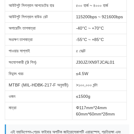
আউটপুট সিগন্যাল আপডেটের হার
৫০০ হার্জ ~ ৪০০০ হার্জ
আউটপুট সিগন্যাল বাউড রেট
115200bps ~ 921600bps
অপারেটিং তাপমাত্রা
-40°C ~ +70°C
সংরক্ষণ তাপমাত্রা
-55°C ~ +85°C
পাওয়ার সাপ্লাই
৫ ভোল্ট
সংযোগকারী (9 পিন)
J30JZ/XN9TJCAL01
বিদ্যুৎ খরচ
≤4.5W
MTBF (MIL-HDBK-217-F অনুযায়ী)
>১০০,০০০ ঘন্টা
ওজন
≤1500g
মাত্রা
Φ117mm*24mm
60mm*60mm*28mm
এই ন্যাভিগেশন-গ্রেড ফাইবার অপটিক জাইরোস্কোপটি এয়ারস্পেস, প্রতিরক্ষা এবং