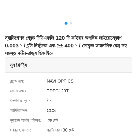
ন্যাভিগেশন গ্রেড টিডিএফজি 120 টি ফাইবার অপটিক জাইরোস্কোপ
0.003 ° / ঘন্টা নির্ভুলতা এবং ≥± 400 ° / সেকেন্ড ডায়নামিক রেঞ্জ সহ
সমস্ত কঠিন-রাজ্য ডিজাইনে
মূল বৈশিষ্ট্য
ব্র্যান্ড নাম:
NAVI OPTICS
মডেল নম্বর:
TDFG120T
উৎপত্তি স্থান:
চীন
সার্টিফিকেশন:
CCS
ন্যূনতম অর্ডার পরিমাণ:
এক সেট
সরবরাহ ক্ষমতা:
প্রতি মাসে 30 সেট