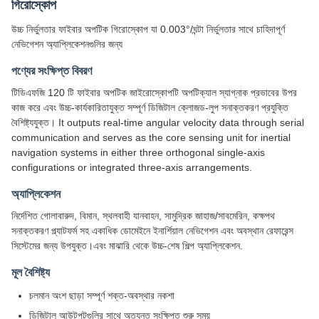
গিরোস্কোপ
উচ্চ নির্ভুলতার ফাইবার অপটিক গিরোস্কোপ যা 0.003°/ঘন্টা নির্ভুলতার সাথে চাহিদাপূর্ণ
নেভিগেশন অ্যাপ্লিকেশনগুলির জন্য
পণ্যের সংক্ষিপ্ত বিবরণ
টিডিএফজি 120 টি ফাইবার অপটিক জাইরোস্কোপটি অপটিক্যাল স্যাগ্নাক প্রভাবের উপর
কাজ করে এবং উচ্চ-কার্যকারিতাযুক্ত সম্পূর্ণ ডিজিটাল ক্লোজড-লুপ সনাক্তকরণ প্রযুক্তি
বৈশিষ্ট্যযুক্ত। It outputs real-time angular velocity data through serial
communication and serves as the core sensing unit for inertial
navigation systems in either three orthogonal single-axis
configurations or integrated three-axis arrangements.
অ্যাপ্লিকেশন
নির্দেশিত গোলাবারুদ, বিমান, স্থলবাহী যানবাহন, সামুদ্রিক জাহাজ/সাবমেরিন, কক্ষপথ
সনাক্তকরণ প্ল্যাটফর্ম সহ একাধিক ডোমেইনে ইনার্শিয়াল নেভিগেশন এবং অবস্থান রেফারেন্স
সিস্টেমের জন্য উপযুক্ত।এবং মাঝারি থেকে উচ্চ-শেষ শিল্প অ্যাপ্লিকেশন.
মূল বৈশিষ্ট্য
চলমান অংশ ছাড়া সম্পূর্ণ শক্ত-অবস্থার নকশা
ডিজিটাল আউটপুটগুলির সাথে অত্যন্ত সংক্ষিপ্ত শুরু সময়