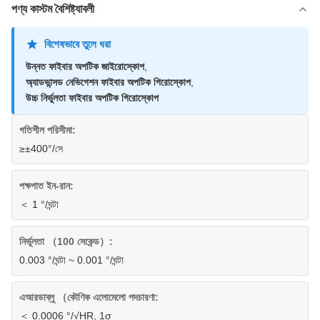
পণ্য কাস্টম বৈশিষ্ট্যাবলী
বিশেষভাবে তুলে ধরা
উন্নত ফাইবার অপটিক জাইরোস্কোপ
,
অ্যাডভান্সড নেভিগেশন ফাইবার অপটিক গিরোস্কোপ
,
উচ্চ নির্ভুলতা ফাইবার অপটিক গিরোস্কোপ
গতিশীল পরিসীমা:
≥±400°/সে
পক্ষপাত ইন-রান:
＜ 1 °/ঘন্টা
নির্ভুলতা （100 সেকেন্ড）:
0.003 °/ঘন্টা ~ 0.001 °/ঘন্টা
এআরডাব্লু （কৌণিক এলোমেলো পদচারণা:
＜ 0.0006 °/√HR, 1σ