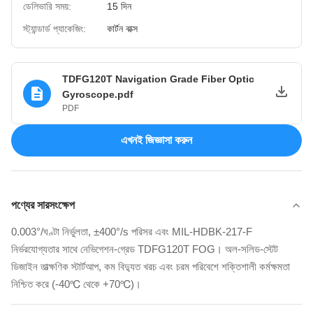
ডেলিভারি সময়:
15 দিন
স্ট্যান্ডার্ড প্যাকেজিং:
কার্টন বাক্স
TDFG120T Navigation Grade Fiber Optic
Gyroscope.pdf
PDF
এখনই জিজ্ঞাসা করুন
পণ্যের সারসংক্ষেপ
0.003°/ঘণ্টা নির্ভুলতা, ±400°/s পরিসর এবং MIL-HDBK-217-F
নির্ভরযোগ্যতার সাথে নেভিগেশন-গ্রেড TDFG120T FOG। অল-সলিড-স্টেট
ডিজাইন তাত্ক্ষণিক স্টার্টআপ, কম বিদ্যুত খরচ এবং চরম পরিবেশে শক্তিশালী কর্মক্ষমতা
নিশ্চিত করে (-40℃ থেকে +70℃)।