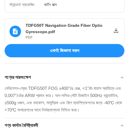
স্ট্যান্ডার্ড প্যাকেজিং:
কার্টন বাক্স
TDFG50T Navigation Grade Fiber Optic
Gyroscope.pdf
PDF
এখনই জিজ্ঞাসা করুন
পণ্যের সারসংক্ষেপ
নেভিগেশন-গ্রেড TDFG50T FOG ±400°/s রেঞ্জ, <1°/h বায়াস স্থায়িত্ব এবং
0.007°/√hr ARW প্রদান করে। অল-সলিড-স্টেট ডিজাইন 500Hz ব্যান্ডউইথ,
≤500g ওজন, এবং মহাকাশ, সামুদ্রিক এবং শিল্প অ্যাপ্লিকেশনের জন্য -40℃ থেকে
+70℃ অপারেশনের সাথে নির্ভরযোগ্যতা নিশ্চিত করে।
পণ্য কাস্টম বৈশিষ্ট্যাবলী