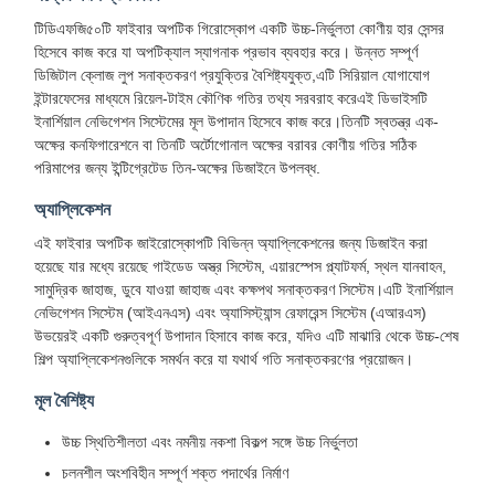
টিডিএফজি৫০টি ফাইবার অপটিক গিরোস্কোপ একটি উচ্চ-নির্ভুলতা কোণীয় হার সেন্সর
হিসেবে কাজ করে যা অপটিক্যাল স্যাগনাক প্রভাব ব্যবহার করে। উন্নত সম্পূর্ণ
ডিজিটাল ক্লোজ লুপ সনাক্তকরণ প্রযুক্তির বৈশিষ্ট্যযুক্ত,এটি সিরিয়াল যোগাযোগ
ইন্টারফেসের মাধ্যমে রিয়েল-টাইম কৌণিক গতির তথ্য সরবরাহ করেএই ডিভাইসটি
ইনার্শিয়াল নেভিগেশন সিস্টেমের মূল উপাদান হিসেবে কাজ করে।তিনটি স্বতন্ত্র এক-
অক্ষের কনফিগারেশনে বা তিনটি অর্টোগোনাল অক্ষের বরাবর কোণীয় গতির সঠিক
পরিমাপের জন্য ইন্টিগ্রেটেড তিন-অক্ষের ডিজাইনে উপলব্ধ.
অ্যাপ্লিকেশন
এই ফাইবার অপটিক জাইরোস্কোপটি বিভিন্ন অ্যাপ্লিকেশনের জন্য ডিজাইন করা
হয়েছে যার মধ্যে রয়েছে গাইডেড অস্ত্র সিস্টেম, এয়ারস্পেস প্ল্যাটফর্ম, স্থল যানবাহন,
সামুদ্রিক জাহাজ, ডুবে যাওয়া জাহাজ এবং কক্ষপথ সনাক্তকরণ সিস্টেম।এটি ইনার্শিয়াল
নেভিগেশন সিস্টেম (আইএনএস) এবং অ্যাসিস্ট্যান্স রেফারেন্স সিস্টেম (এআরএস)
উভয়েরই একটি গুরুত্বপূর্ণ উপাদান হিসাবে কাজ করে, যদিও এটি মাঝারি থেকে উচ্চ-শেষ
শিল্প অ্যাপ্লিকেশনগুলিকে সমর্থন করে যা যথার্থ গতি সনাক্তকরণের প্রয়োজন।
মূল বৈশিষ্ট্য
উচ্চ স্থিতিশীলতা এবং নমনীয় নকশা বিকল্প সঙ্গে উচ্চ নির্ভুলতা
চলনশীল অংশবিহীন সম্পূর্ণ শক্ত পদার্থের নির্মাণ