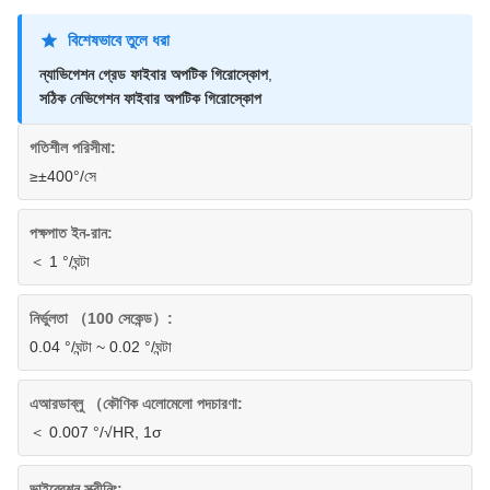
বিশেষভাবে তুলে ধরা
ন্যাভিগেশন গ্রেড ফাইবার অপটিক গিরোস্কোপ
,
সঠিক নেভিগেশন ফাইবার অপটিক গিরোস্কোপ
গতিশীল পরিসীমা:
≥±400°/সে
পক্ষপাত ইন-রান:
＜ 1 °/ঘন্টা
নির্ভুলতা （100 সেকেন্ড）:
0.04 °/ঘন্টা ~ 0.02 °/ঘন্টা
এআরডাব্লু （কৌণিক এলোমেলো পদচারণা:
＜ 0.007 °/√HR, 1σ
ভাইব্রেশন স্ক্রীনিং: