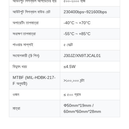
আউটপুট সিগন্যাল আপডেটের হার
৫০০-২০০০ হার্জ
আউটপুট সিগন্যাল বাউড রেট
230400bps~921600bps
অপারেটিং তাপমাত্রা
-40°C ~ +70°C
সংরক্ষণ তাপমাত্রা
-55°C ~ +85°C
পাওয়ার সাপ্লাই
৫ ভোল্ট
সংযোগকারী (9 পিন)
J30JZ/XN9TJCAL01
বিদ্যুৎ খরচ
≤4.5W
MTBF (MIL-HDBK-217-
>১০০,০০০ ঘন্টা
F অনুযায়ী)
ওজন
≤ ৫০০ গ্রাম
Φ50mm*19mm /
মাত্রা
60mm*60mm*28mm