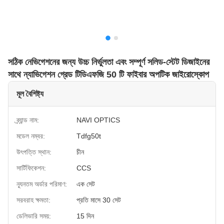
সঠিক নেভিগেশনের জন্য উচ্চ নির্ভুলতা এবং সম্পূর্ণ সলিড-স্টেট ডিজাইনের
সাথে ন্যাভিগেশন গ্রেড টিডিএফজি 50 টি ফাইবার অপটিক জাইরোস্কোপ
মূল বৈশিষ্ট্য
ব্র্যান্ড নাম:
NAVI OPTICS
মডেল নম্বর:
Tdfg50t
উৎপত্তি স্থান:
চীন
সার্টিফিকেশন:
CCS
ন্যূনতম অর্ডার পরিমাণ:
এক সেট
সরবরাহ ক্ষমতা:
প্রতি মাসে 30 সেট
ডেলিভারি সময়:
15 দিন