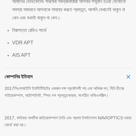
আমাদের ডেডিকেটেড পরিষেবা সমন্বয়কারীরা আপনার সম্মুখীন হওয়া যেকোনো
সমস্যা সমাধানে আপনাকে সাহায্য করতে প্রস্তুত, আপনি যেখানেই থাকুন না
কেন এবং যখনই থাকুন না কেন।
নিরাপত্তা রেডিও সার্ভে
VDR APT
AIS APT
কোম্পানির ইতিহাস
2017সিএসআইসি ইনস্টিটিউটের একজন দক্ষ প্রকৌশলী সহ এক অভিজ্ঞ দল, যিনি চীনের
গাইরোকম্পাস, অটোপাইলট, স্পিড লগ প্রস্তুতকারক, সংগঠিত নাভিওপটিক্স।
2017, ফাইবার অপটিক জাইরোকম্পাস তৈরি এবং প্রথম ইনস্টলেশন NAVIOPTICS দ্বারা
বোর্ডে করা হয়।