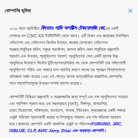
কোম্পানির ভূমিকা
কিংডাও নাভি অপটিক্স টেকনোলজি কো.
২০১৮ সালে প্রতিষ্ঠিত,
এর একটি
পেশাদার দল CSIC XX ইনস্টিটিউট থেকে আসে। এটি বিমান এবং জাহাজের ইনার্শিয়াল
নেভিগেশন এবং নেভিগেশন সিস্টেম উন্নয়ন, জাহাজ যোগাযোগ নেভিগেশন
সরঞ্জাম,সামুদ্রিক জরিপ, সমুদ্র প্রকৌশল, জলপথ জরিপ যেমন সামুদ্রিক যন্ত্রপাতি
প্রবর্তন এবং উন্নয়ন, প্রযুক্তিগত পরামর্শ, প্রযুক্তিগত সেবা,একটি ব্যাপক উচ্চ
প্রযুক্তির উদ্যোগে সিস্টেম ইন্টিগ্রেশনপ্রতিষ্ঠার পর থেকে কোম্পানিটি তার শক্তিশালী
প্রযুক্তিগত শক্তি এবং বাজারে ভাল খ্যাতির কারণে অনেক বড় প্রকল্পে বিশ্বাসযোগ্য
অভিজ্ঞতা অর্জন করেছে।এবং এই ক্ষেত্রে অনেক আন্তর্জাতিক বহুজাতিক কোম্পানির
সাথে সহযোগিতামূলক উন্নয়ন সম্পর্ক স্থাপন করেছে।.
কোম্পানিটি বিক্রিত যন্ত্রপাতি ও সরঞ্জামগুলির জন্য সম্পূর্ণ এবং দক্ষ প্রযুক্তিগত সহায়তা
এবং প্রশিক্ষণ প্রদান করে এবং মধ্যপ্রাচ্য (দুবাই), সিঙ্গাপুর, মালয়েশিয়া,
ভারত,ভিয়েতনাম, পাকিস্তান, বাংলাদেশ, পানামা, ইউক্রেন, ক্যামেরুনের একটি সমবায়
এজেন্ট পরিষেবা প্রদানকারী রয়েছে যা বিশ্বজুড়ে সময়মত এবং দক্ষ পরিষেবা সরবরাহ
করে।আমাদের কোম্পানি একটি আঞ্চলিক এজেন্ট বা পরিবেশক
FURUNO, JRC,
IXBLUE, CLP, AVIC Jerry, Ditai এবং অন্যান্য কোম্পানি।