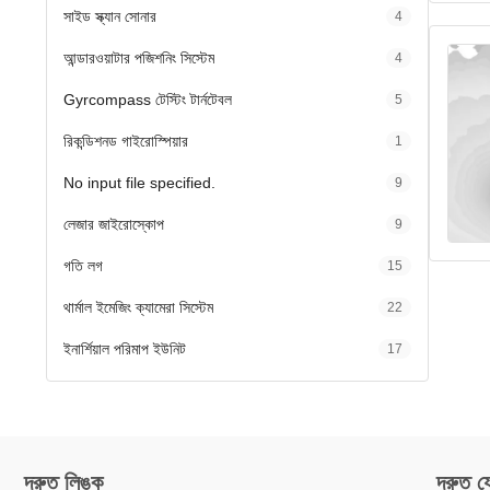
সাইড স্ক্যান সোনার
4
আন্ডারওয়াটার পজিশনিং সিস্টেম
4
Gyrcompass টেস্টিং টার্নটেবল
5
রিকন্ডিশনড গাইরোস্পিয়ার
1
No input file specified.
9
লেজার জাইরোস্কোপ
9
গতি লগ
15
থার্মাল ইমেজিং ক্যামেরা সিস্টেম
22
ইনার্শিয়াল পরিমাপ ইউনিট
17
দ্রুত লিঙ্ক
দ্রুত 