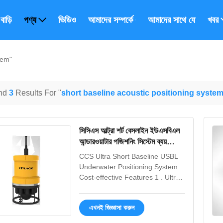
বাড়ি
পণ্য
ভিডিও
আমাদের সম্পর্কে
আমাদের সাথে যোগাযোগ ক
খবর
tem"
nd
3
Results For "
short baseline acoustic positioning syste
সিসিএস আল্ট্রা শর্ট বেসলাইন ইউএসবিএল
আন্ডারওয়াটার পজিশনিং সিস্টেম ব্যয়
কার্যকর
CCS Ultra Short Baseline USBL
Underwater Positioning System
Cost-effective Features 1 . Ultra-
short Baseline Underwater
Acoustic Positioning System
এখনই জিজ্ঞাসা করুন
(USBL) ITrack UB Series
Ultrashort Baseline Underwater