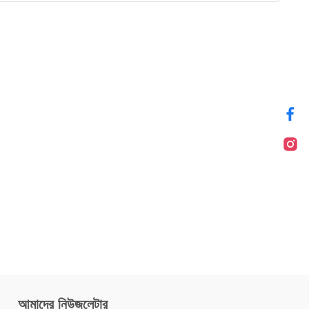
Acoustic Positioning System
(USBL) is based on underwater
acoustic broadband spread
spectrum technology and high-
precision time synchronization
technology, which significantly
improves the resistance of
multipath interference and hull
noise. Long Baseline Underwater
Acoustic
আমাদের নিউজলেটার