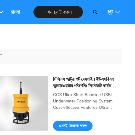
এখন চ্যাট করুন
রুন
মামলা
m
"
সিসিএস আল্ট্রা শর্ট বেসলাইন ইউএসবিএল
আন্ডারওয়াটার পজিশনিং সিস্টেমটি কার্যকর-
কার্যকর
CCS Ultra Short Baseline USBL
Underwater Positioning System
Cost-effective Features Ultra-
short Baseline Underwater
Acoustic Positioning System
এখনই জিজ্ঞাসা করুন
(USBL) ITrack UB Series
Ultrashort Baseline Underwater