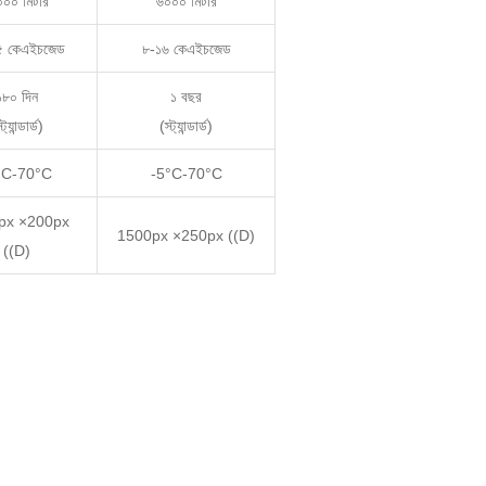
০০০ মিটার
৬০০০ মিটার
৫ কেএইচজেড
৮-১৬ কেএইচজেড
১৮০ দিন
১ বছর
্ট্যান্ডার্ড)
(স্ট্যান্ডার্ড)
°C-70°C
-5°C-70°C
px ×200px
1500px ×250px ((D)
((D)