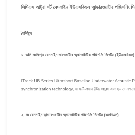
সিসিএস আল্ট্রা শর্ট বেসলাইন ইউএসবিএল আন্ডারওয়াটার পজিশনিং সিস
বৈশিষ্ট্য
১. অতি সংক্ষিপ্ত বেসলাইন সাবওয়াটার অ্যাকোস্টিক পজিশনিং সিস্টেম (ইউএসবিএল)
ITrack UB Series Ultrashort Baseline Underwater Acoustic 
synchronization technology, যা মাল্টি-প্যাথ ইন্টারফারেন্স এবং হুড গোলমাল
২. লং বেসলাইন আন্ডারওয়াটার অ্যাকোস্টিক পজিশনিং সিস্টেম (এলবিএল)