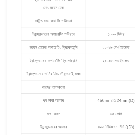
এবং ভয়েস হেড
সাউন্ড হেড ওয়ার্কিং গভীরতা
ট্রান্সপন্ডারের অপারেটিং গভীরতা
১০০০ মিটার
ভয়েস হেডের অপারেটিং ফ্রিকোয়েন্সি
২০-২৮ কেএইচজেড
ট্রান্সপন্ডারের অপারেটিং ফ্রিকোয়েন্সি
২০-২৮ কেএইচজেড
ট্রান্সপন্ডারের পানির নিচে স্ট্যান্ডবাই সময়
কাজের তাপমাত্রা
শব্দ মাথা আকার
456mm×324mm(D)
মাথা ওজন
৩০ কেজি
ট্রান্সপন্ডারের আকার
৪০০ মিমি×৭০ মিমি ((D))