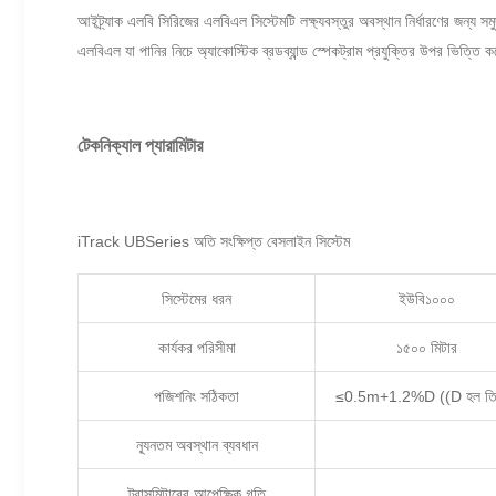
আইট্র্যাক এলবি সিরিজের এলবিএল সিস্টেমটি লক্ষ্যবস্তুর অবস্থান নির্ধারণের জন্য স
এলবিএল যা পানির নিচে অ্যাকোস্টিক ব্রডব্যান্ড স্পেকট্রাম প্রযুক্তির উপর ভিত্তি ক
টেকনিক্যাল প্যারামিটার
iTrack UBSeries অতি সংক্ষিপ্ত বেসলাইন সিস্টেম
সিস্টেমের ধরন
ইউবি১০০০
কার্যকর পরিসীমা
১৫০০ মিটার
পজিশনিং সঠিকতা
≤0.5m+1.2%D ((D হল তির
ন্যূনতম অবস্থান ব্যবধান
ট্রান্সমিটারের আপেক্ষিক গতি