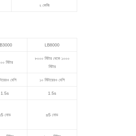
২ কেজি
B3000
LB8000
৮০০০ মিটার থেকে ১০০০
০০ মিটার
মিটার
টারেরও বেশি
১০ মিটারেরও বেশি
1.5s
1.5s
≤5 নোড
≤5 নোড