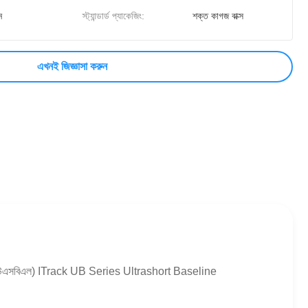
ন
স্ট্যান্ডার্ড প্যাকেজিং:
শক্ত কাগজ বাক্স
এখনই জিজ্ঞাসা করুন
 সিস্টেম (ইউএসবিএল) ITrack UB Series Ultrashort Baseline