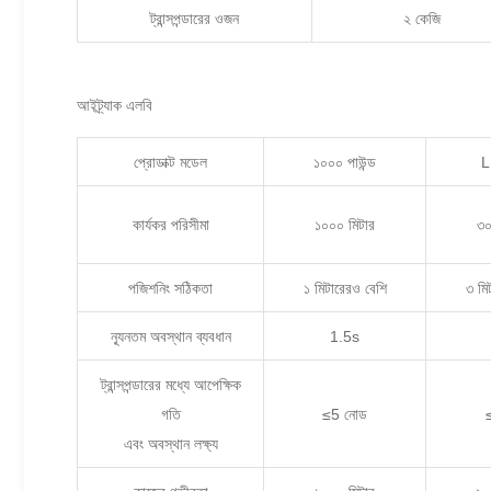
ট্রান্সপন্ডারের ওজন
২ কেজি
আইট্র্যাক এলবি
প্রোডাক্ট মডেল
১০০০ পাউন্ড
L
কার্যকর পরিসীমা
১০০০ মিটার
৩০
পজিশনিং সঠিকতা
১ মিটারেরও বেশি
৩ মি
ন্যূনতম অবস্থান ব্যবধান
1.5s
ট্রান্সপন্ডারের মধ্যে আপেক্ষিক
গতি
≤5 নোড
এবং অবস্থান লক্ষ্য