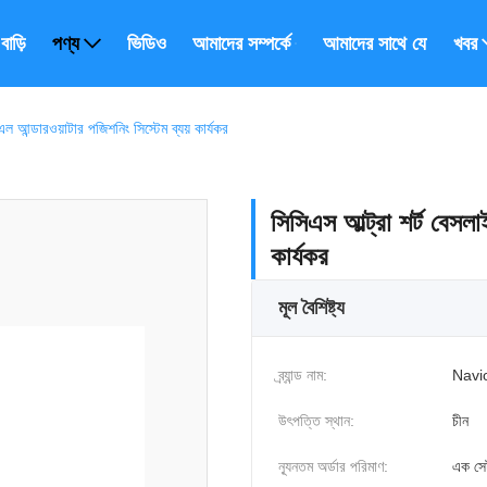
বাড়ি
পণ্য
ভিডিও
আমাদের সম্পর্কে
আমাদের সাথে যোগাযোগ ক
খবর
 আন্ডারওয়াটার পজিশনিং সিস্টেম ব্যয় কার্যকর
সিসিএস আল্ট্রা শর্ট বেসল
কার্যকর
মূল বৈশিষ্ট্য
ব্র্যান্ড নাম:
Navi
উৎপত্তি স্থান:
চীন
ন্যূনতম অর্ডার পরিমাণ:
এক সে