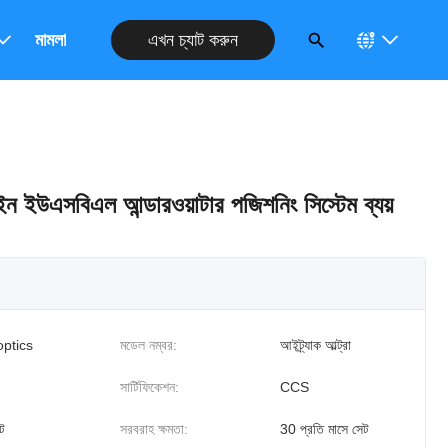
এখন চ্যাট করুন
রুন
মামলা
াইন ইউএসবিএল আন্ডারওয়াটার পজিশনিং সিস্টেম ব্যয়
optics
মডেল নম্বর:
আইট্র্যাক আল্ট্রা
সার্টিফিকেশন:
CCS
ট
সরবরাহ ক্ষমতা:
30 প্রতি মাসে সেট