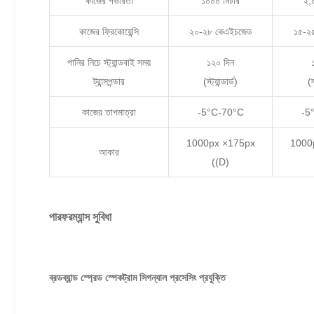
কাজের গভীরতা
১০০০ মিটার
২,
কাজের ফ্রিকোয়েন্সি
২০-২৮ কেএইচজেড
১৫-২
পানির নিচে স্ট্যান্ডবাই সময়
১২০ দিন
ট্রান্সপন্ডার
(স্ট্যান্ডার্ড)
(স
কাজের তাপমাত্রা
-5°C-70°C
-5
1000px ×175px
1000
আকার
((D)
পারফরম্যান্স সুবিধা
ব্রডব্যান্ড স্প্রেড স্পেকট্রাম সিগন্যাল প্রসেসিং প্রযুক্তি