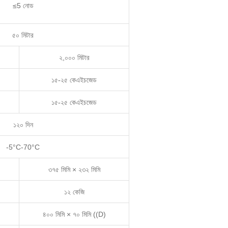
≤5 নোড
৫০ মিটার
২,০০০ মিটার
১৫-২৫ কেএইচজেড
১৫-২৫ কেএইচজেড
১২০ দিন
-5°C-70°C
৩৭৫ মিমি × ২৩২ মিমি
১২ কেজি
৪০০ মিমি × ৭০ মিমি ((D)