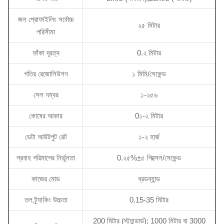
জল প্রোফাইলিং সর্বোচ্চ
২৫ মিটার
পরিসীমা
ফাঁকা দূরত্ব
0.২ মিটার
গতির রেজোলিউশন
১ মিমি/সেকেন্ড
সেল নম্বর
১-২৫৬
কোষের আকার
0১-২ মিটার
ডেটা আউটপুট রেট
১-২ হার্জ
প্রবাহ পরিমাপের নির্ভুলতা
0.২৫%±৫ পিক্সেল/সেকেন্ড
কাজের মোড
ব্রডব্যান্ড
তল ট্র্যাকিং উচ্চতা
0.15-35 মিটার
200 মিটার (স্ট্যান্ডার্ড); 1000 মিটার বা 3000