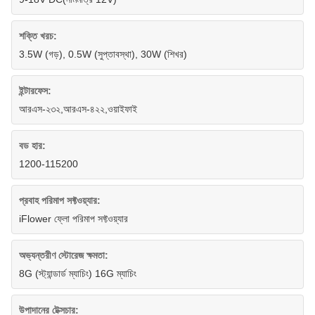
শক্তি খরচ:
3.5W (গড়), 0.5W (সুপ্তাবস্থা), 30W (শিখর)
ইন্টারফেস:
আরএস-২৩২,আরএস-৪২২,ওয়াইফাই
বড হার:
1200-115200
প্রবাহ পরিমাপ সফ্টওয়্যার:
iFlower ফ্লো পরিমাপ সফ্টওয়্যার
অভ্যন্তরীণ স্টোরেজ ক্ষমতা:
8G (স্ট্যান্ডার্ড ম্যাচিং) 16G ম্যাচিং
উপাদানের টেক্সচার: