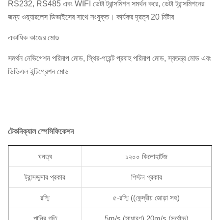
RS232, RS485 এবং WIFI ডেটা ট্রান্সমিশন সমর্থন করে, ডেটা ট্রান্সমিশনের
জন্য ওয়্যারলেস ডিভাইসের সাথে সংযুক্ত। কার্যকর দূরত্ব 20 মিটার
একাধিক কাজের মোড
সমর্থন নেভিগেশন পরিমাপ মোড, স্থির-পয়েন্ট প্রবাহ পরিমাপ মোড, স্বতন্ত্র মোড এবং
ডিভিএল ইন্টিগ্রেশন মোড
টেকনিক্যাল স্পেসিফিকেশন
ঘনত্ব
১২০০ কিলোহার্টজ
ট্রান্সডুসার প্রকার
পিস্টন প্রকার
রশ্মি
৫-রশ্মি ((কেন্দ্রীয় জোড়া সহ)
পানির গতি
5m/s (সাধারণ),20m/s (সর্বোচ্চ)