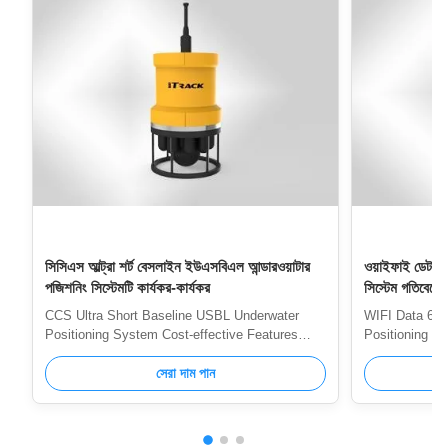
সিসিএস আল্ট্রা শর্ট বেসলাইন ইউএসবিএল আন্ডারওয়াটার
ওয়াইফাই ডেটা 6
পজিশনিং সিস্টেমটি কার্যকর-কার্যকর
সিস্টেম গতিবেগের
পর্যন্ত
CCS Ultra Short Baseline USBL Underwater
WIFI Data 60
Positioning System Cost-effective Features
Positioning Sy
Ultra-short Baseline Underwater Acoustic
meters High Ac
Positioning System (USBL) ITrack UB Series
সেরা দাম পান
up to 75 mete
Ultrashort Baseline Underwater Acoustic
0.25% & < 0.2
Positioning System (USBL) is based on
stable and re
underwater acoustic broadband spread spectrum
Using low pow