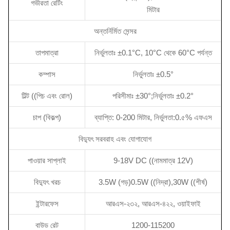
গভীরতা রেটিং
মিটার
অন্তর্নির্মিত সেন্সর
তাপমাত্রা
নির্ভুলতাঃ ±0.1°C, 10°C থেকে 60°C পর্যন্ত
কম্পাস
নির্ভুলতাঃ ±0.5°
টিল্ট ((পিচ এবং রোল)
পরিসীমাঃ ±30°;নির্ভুলতাঃ ±0.2°
চাপ (বিকল্প)
ব্যাপ্তি: 0-200 মিটার, নির্ভুলতা:0.৫% এফএস
বিদ্যুৎ সরবরাহ এবং যোগাযোগ
পাওয়ার সাপ্লাই
9-18V DC ((নামমাত্র 12V)
বিদ্যুৎ খরচ
3.5W (গড়)0.5W ((নিদ্রা),30W ((শীর্ষ)
ইন্টারফেস
আরএস-২৩২, আরএস-৪২২, ওয়াইফাই
বাউড রেট
1200-115200