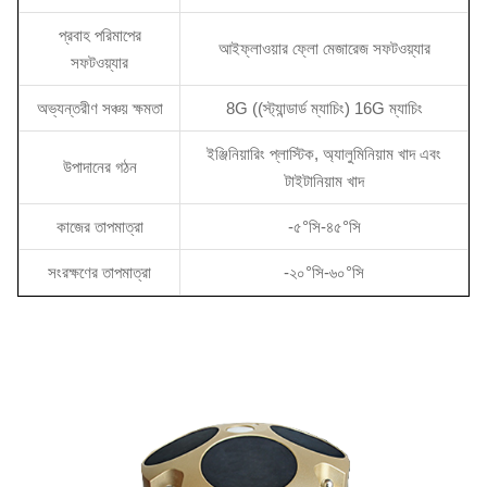
প্রবাহ পরিমাপের
আইফ্লাওয়ার ফ্লো মেজারেজ সফটওয়্যার
সফটওয়্যার
অভ্যন্তরীণ সঞ্চয় ক্ষমতা
8G ((স্ট্যান্ডার্ড ম্যাচিং) 16G ম্যাচিং
ইঞ্জিনিয়ারিং প্লাস্টিক, অ্যালুমিনিয়াম খাদ এবং
উপাদানের গঠন
টাইটানিয়াম খাদ
কাজের তাপমাত্রা
-৫°সি-৪৫°সি
সংরক্ষণের তাপমাত্রা
-২০°সি-৬০°সি