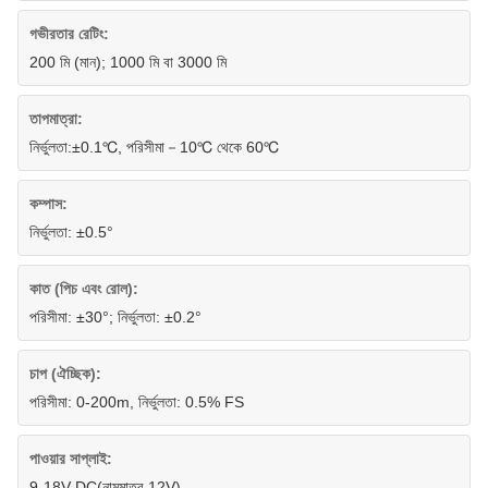
গভীরতার রেটিং:
200 মি (মান); 1000 মি বা 3000 মি
তাপমাত্রা:
নির্ভুলতা:±0.1℃, পরিসীমা－10℃ থেকে 60℃
কম্পাস:
নির্ভুলতা: ±0.5°
কাত (পিচ এবং রোল):
পরিসীমা: ±30°; নির্ভুলতা: ±0.2°
চাপ (ঐচ্ছিক):
পরিসীমা: 0-200m, নির্ভুলতা: 0.5% FS
পাওয়ার সাপ্লাই:
9-18V DC(নামমাত্র 12V)