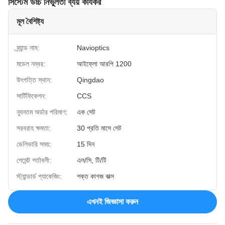
সিস্টেম উচ্চ নির্ভুলতা ব্যয় কার্যকর
মূল বৈশিষ্ট্য
ব্র্যান্ড নাম:
Navioptics
মডেল নম্বর:
আইফ্লো আরপি 1200
উৎপত্তি স্থান:
Qingdao
সার্টিফিকেশন:
CCS
ন্যূনতম অর্ডার পরিমাণ:
এক সেট
সরবরাহ ক্ষমতা:
30 প্রতি মাসে সেট
ডেলিভারি সময়:
15 দিন
পেমেন্ট শর্তাবলী:
এল/সি, টি/টি
স্ট্যান্ডার্ড প্যাকেজিং:
শক্ত কাগজ বাক্স
এখনই জিজ্ঞাসা করুন