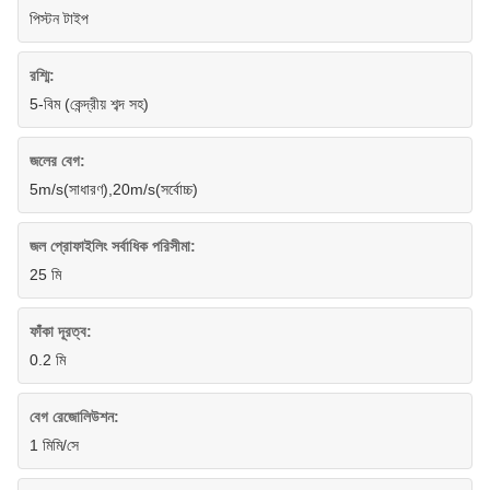
পিস্টন টাইপ
রশ্মি:
5-বিম (কেন্দ্রীয় শব্দ সহ)
জলের বেগ:
5m/s(সাধারণ),20m/s(সর্বোচ্চ)
জল প্রোফাইলিং সর্বাধিক পরিসীমা:
25 মি
ফাঁকা দূরত্ব:
0.2 মি
বেগ রেজোলিউশন:
1 মিমি/সে