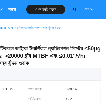
এখন চ্যাট করুন
রুন
মামলা
1°/√hr এভিয়েশন ন্যাভিগেশনের জন্য র্যান্ডম ওয়াক
ক্যাল জাইরো ইনার্শিয়াল ন্যাভিগেশন সিস্টেম ≤50μg
, >20000 ঘন্টা MTBF এবং ≤0.01°/√hr
য র্যান্ডম ওয়াক
 OPTICS
মডেল নম্বর:
Tdf61a
সার্টিফিকেশন:
CCS