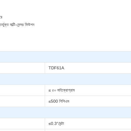
রে
ভুক্ত মাল্টি-সেন্সর ফিউশন
TDF61A
≤ ৫০ মাইক্রোগ্রাম
≤500 পিপিএম
≤0.3°/ঘন্টা