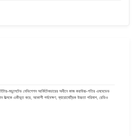
বা ডাইটার-মডুলেটেড নেভিগেশন আর্কিটেকচারের অধীনে কাজ করাউচ্চ-গতির এমবেডেড
 উত্সকে একীভূত করে, আকাশী পর্যবেক্ষণ, ব্যারোমেট্রিক উচ্চতা পরিমাপ, রেডিও