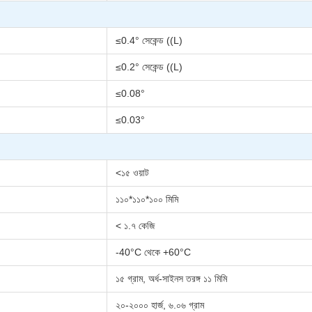
≤0.4° সেকেন্ড ((L)
≤0.2° সেকেন্ড ((L)
≤0.08°
≤0.03°
<১৫ ওয়াট
১১০*১১০*১০০ মিমি
< ১.৭ কেজি
-40°C থেকে +60°C
১৫ গ্রাম, অর্ধ-সাইনস তরঙ্গ ১১ মিমি
২০-২০০০ হার্জ, ৬.০৬ গ্রাম