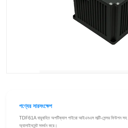
পণ্যের সারসংক্ষেপ
TDF61A বায়ুবাহিত অপটিক্যাল গাইরো আইএনএস মাল্টি-সেন্সর ফিউশন স
অ্যালাইনমেন্ট সমর্থন করে।