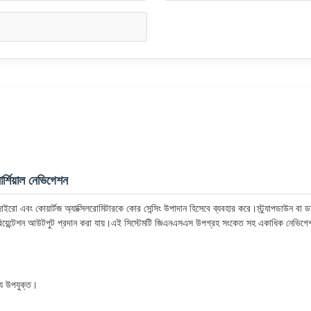
্শিয়াল নেভিগেশন
ইরো এবং কোয়ার্টজ অ্যাক্সিলরোমিটারকে কোর সেন্সিং উপাদান হিসেবে ব্যবহার করে।স্ট্র্যাপডাউন 
 ওরিয়েন্টেশন আউটপুট প্রদান করা যায়।এই সিস্টেমটি জিএনএসএস উপগ্রহ সংকেত সহ একাধিক নেভিগেশন
্য উপযুক্ত।