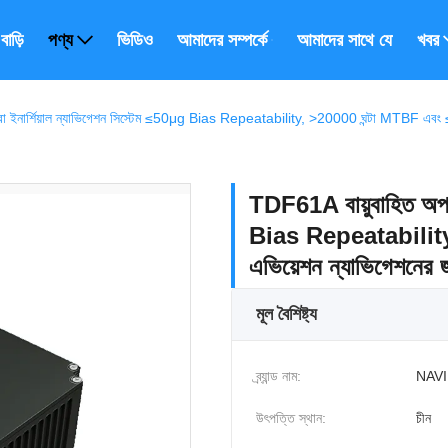
বাড়ি
পণ্য
ভিডিও
আমাদের সম্পর্কে
আমাদের সাথে যোগাযোগ ক
খবর
 ইনার্শিয়াল ন্যাভিগেশন সিস্টেম ≤50μg Bias Repeatability, >20000 ঘন্টা MTBF এবং ≤0.0
TDF61A বায়ুবাহিত অপটি
Bias Repeatability
এভিয়েশন ন্যাভিগেশনের জন্
মূল বৈশিষ্ট্য
ব্র্যান্ড নাম:
NAVI
উৎপত্তি স্থান:
চীন