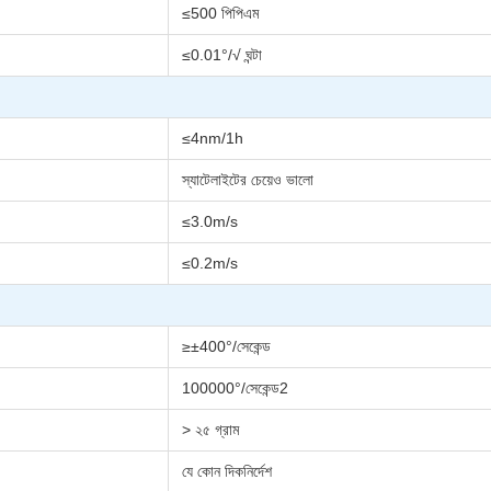
≤500 পিপিএম
≤0.01°/√ ঘন্টা
≤4nm/1h
স্যাটেলাইটের চেয়েও ভালো
≤3.0m/s
≤0.2m/s
≥±400°/সেকেন্ড
100000°/সেকেন্ড2
> ২৫ গ্রাম
যে কোন দিকনির্দেশ