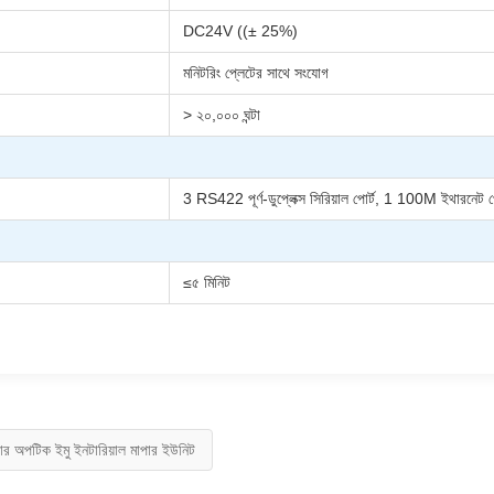
DC24V ((± 25%)
মনিটরিং প্লেটের সাথে সংযোগ
> ২০,০০০ ঘন্টা
3 RS422 পূর্ণ-ডুপ্লেক্স সিরিয়াল পোর্ট, 1 100M ইথারনেট প
≤৫ মিনিট
ার অপটিক ইমু ইনটারিয়াল মাপার ইউনিট