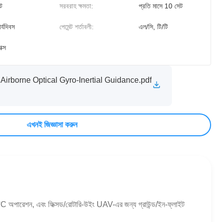
ট
সরবরাহ ক্ষমতা:
প্রতি মাসে 10 সেট
র্যদিবস
পেমেন্ট শর্তাবলী:
এল/সি, টি/টি
াক্স
irborne Optical Gyro-Inertial Guidance.pdf
এখনই জিজ্ঞাসা করুন
 অপারেশন, এবং ফিক্সড/রোটারি-উইং UAV-এর জন্য গ্রাউন্ড/ইন-ফ্লাইট