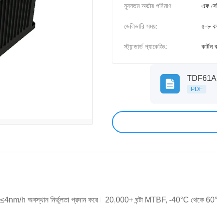
ন্যূনতম অর্ডার পরিমাণ:
এক সে
ডেলিভারি সময়:
৫-৮ কা
স্ট্যান্ডার্ড প্যাকেজিং:
কার্টন ব
TDF61A A
PDF
হ ≤4nm/h অবস্থান নির্ভুলতা প্রদান করে। 20,000+ ঘন্টা MTBF, -40°C থেকে 60°C