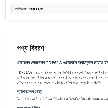
এমটিবিএফ:
20000 ঘন্টা
পণ্য বিবরণ
এভিয়েশন নেভিগেশন TDF61A এয়ারবোর্নে অপটিক্যাল জাইরো ইনার
TDF61A বায়ুবাহিত অপটিক্যাল জাইরো ইনার্শিয়াল নেভিগেশন সিস্টেম অপটিক্যাল জা
সফটওয়্যার রিয়েল-টাইমে সেন্সর ডেটা প্রক্রিয়া করে যাতে ক্রমাগত অবস্থান এবং
নেভিগেশন সহায়তা এবং মিশনের প্রয়োজনীয়তার ভিত্তিতে ভিজ্যুয়াল ওডোমেট্রি।
অ্যাপ্লিকেশন ক্ষেত্র
ফিক্সড-উইং ইউএভি, রোটারি-উইং ইউএভি এবং বিশেষায়িত বিমানবাহী যানবাহনের জন
পারফরম্যান্স বৈশিষ্ট্য