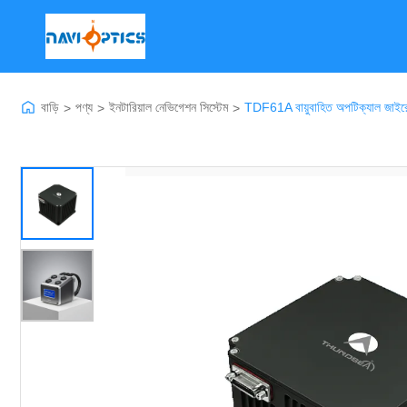
বাড়ি
পণ্য
ইনটারিয়াল নেভিগেশন সিস্টেম
TDF61A বায়ুবাহিত অপটিক্যাল জাইরো
>
>
>