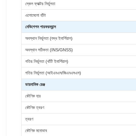
স্কেল ফ্যাক্টর নির্ভুলতা
এলোমেলো হাঁটা
নেভিগেশন পারফরম্যান্স
অবস্থান নির্ভুলতা (শুদ্ধ ইনার্শিয়াল)
অবস্থান সঠিকতা (INS/GNSS)
গতির নির্ভুলতা (খাঁটি ইনার্শিয়াল)
গতির নির্ভুলতা (আইএনএস/জিএনএসএস)
ডায়নামিক রেঞ্জ
কৌণিক হার
কৌণিক ত্বরণ
ত্বরণ
কৌণিক মনোভাব